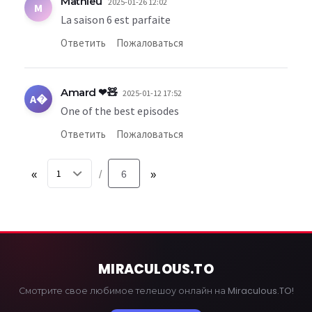
Mathieu
2025-01-26 12:02
M
La saison 6 est parfaite
Ответить
Пожаловаться
Amard ❤🧸
2025-01-12 17:52
A�
One of the best episodes
Ответить
Пожаловаться
«
6
»
/
MIRACULOUS
.TO
Смотрите свое любимое телешоу онлайн на Miraculous.TO!