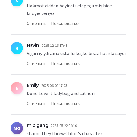
K
Hakmot cidden beyinsiz elegeçirmiş bide
kıloyie veriyo
Ответить
Пожаловаться
Havin
2025-12-16 17:43
H
Aşşırı iyiydi ama usta fu keşke biraz hatırla saydı
Ответить
Пожаловаться
Emily
2025-06-09 17:23
E
Done Love it ladybug and catnori
Ответить
Пожаловаться
mlb gang
2025-05-22 04:16
MG
shame they threw Chloe's character