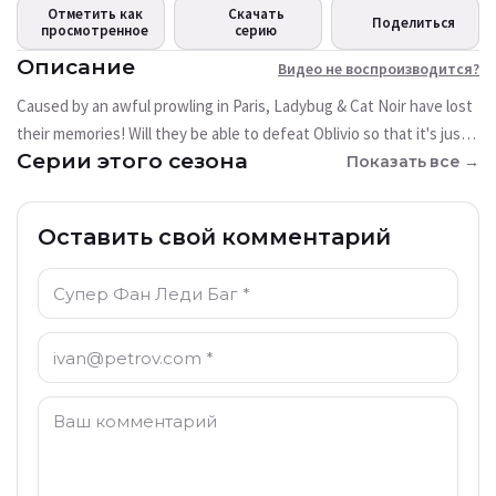
воспроизводится?
Отметить как
Скачать
Поделиться
просмотренное
В настоящее время это видео
серию
недоступно
Описание
Видео не воспроизводится?
Caused by an awful prowling in Paris, Ladybug & Cat Noir have lost
Попробовать снова
their memories! Will they be able to defeat Oblivio so that it's just a
Серии этого сезона
bad memory?
Показать все →
Оставить свой комментарий
Имя: *
Электронная почта: *
Комментарий: *