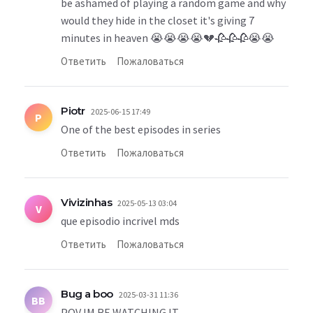
be ashamed of playing a random game and why
would they hide in the closet it's giving 7
minutes in heaven 😭😭😭😭💔🥀🥀🥀😭😭
Ответить
Пожаловаться
Piotr
2025-06-15 17:49
P
One of the best episodes in series
Ответить
Пожаловаться
Vivizinhas
2025-05-13 03:04
V
que episodio incrivel mds
Ответить
Пожаловаться
Bug a boo
2025-03-31 11:36
BB
POV IM RE WATCHING IT