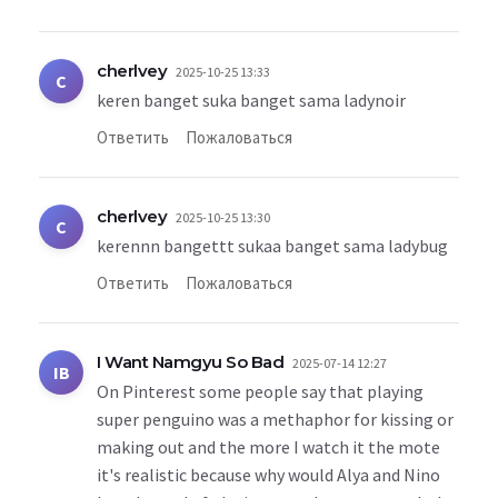
cherlvey
2025-10-25 13:33
C
keren banget suka banget sama ladynoir
Ответить
Пожаловаться
cherlvey
2025-10-25 13:30
C
kerennn bangettt sukaa banget sama ladybug
Ответить
Пожаловаться
I Want Namgyu So Bad
2025-07-14 12:27
IB
On Pinterest some people say that playing
super penguino was a methaphor for kissing or
making out and the more I watch it the mote
it's realistic because why would Alya and Nino