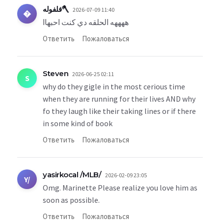
فلفوله🪓
2026-07-09 11:40
�
ههههه الحلقه دي كنت احبهاا
Ответить
Пожаловаться
Steven
2026-06-25 02:11
S
why do they gigle in the most cerious time
when they are running for their lives AND why
fo they laugh like their taking lines or if there
in some kind of book
Ответить
Пожаловаться
yasirkocal /MLB/
2026-02-09 23:05
Y/
Omg. Marinette Please realize you love him as
soon as possible.
Ответить
Пожаловаться