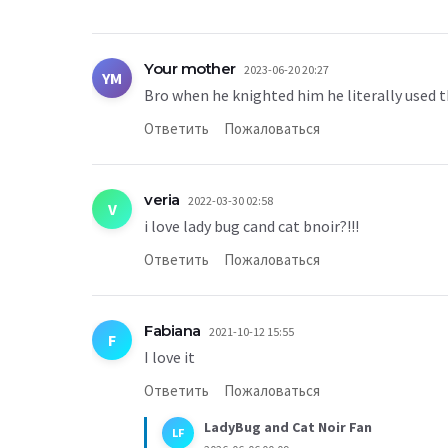
Your mother
2023-06-20 20:27
YM
Bro when he knighted him he literally used 
Ответить
Пожаловаться
veria
2022-03-30 02:58
V
i love lady bug cand cat bnoir?!!!
Ответить
Пожаловаться
Fabiana
2021-10-12 15:55
F
I love it
Ответить
Пожаловаться
LadyBug and Cat Noir Fan
LF