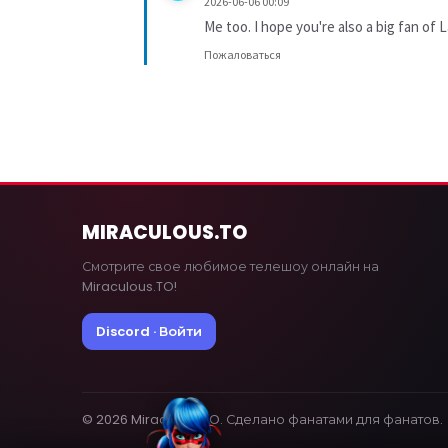
2026-06-06 00:09
Me too. I hope you're also a big fan of
Пожаловаться
MIRACULOUS
.TO
Смотрите свое любимое телешоу онлайн на
Miraculous.TO!
Discord · Войти
© 2026 MiraculousTO. Сделано фанатами для фанатов.