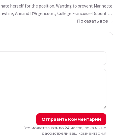
inate herself for the position. Wanting to prevent Marinette
eanwhile, Armand D'Argencourt, Collège Françoise-Dupont's
d by Hawk Moth and becomes Darkblade, an armored black
Показать все →
ow Paris.
Отправить Комментарий
Это может занять до 24 часов, пока мы не
рассмотрели ваш комментарий!