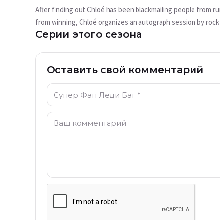
воспроизводится?
After finding out Chloé has been blackmailing people from r
В настоящее время это видео недоступно
from winning, Chloé organizes an autograph session by rock
Серии этого сезона
fencing teacher, has just lost the Paris mayoral elections 
Попробовать снова
knight (according to his heritage), who zaps people and kni
Оставить свой комментарий
Имя: *
Комментарий: *