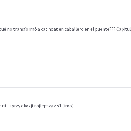
 qué no transformó a cat noat en caballero en el puente??? Capit
i - i przy okazji najlepszy z s1 (imo)