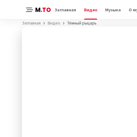
M
.TO
Заглавная
Видео
Музыка
О м
Заглавная
Видео
Тёмный рыцарь