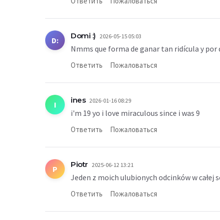
Ответить
Пожаловаться
Domi :)
2026-05-15 05:03
D:
Nmms que forma de ganar tan ridícula y por
Ответить
Пожаловаться
ines
2026-01-16 08:29
I
i'm 19 yo i love miraculous since i was 9
Ответить
Пожаловаться
Piotr
2025-06-12 13:21
P
Jeden z moich ulubionych odcinków w całej seri
Ответить
Пожаловаться