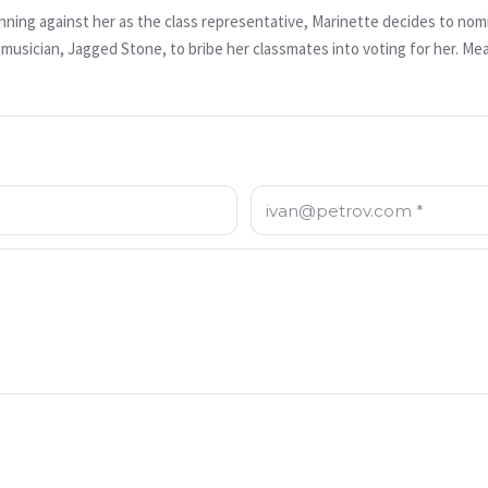
unning against her as the class representative, Marinette decides to nom
 musician, Jagged Stone, to bribe her classmates into voting for her. M
by a landslide. As the press continues to mock him, Armand is influence
ghts them, transforming them into an army of armored knights to overthr
Электронная почта: *