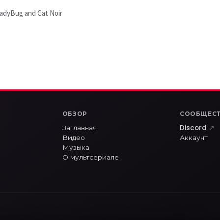
 LadyBug and Cat Noir
ОБЗОР
СООБЩЕС
Заглавная
Discord
↗
Видео
Аккаунт
Музыка
О мультсериале