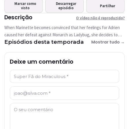
Este vídeo não está disponível
Marcar como
Descarregar
Partilhar
actualmente
visto
episódio
Descrição
O vídeo não é reproduzido?
Tentar novamente
When Marinette becomes convinced that her feelings for Adrien
caused her defeat against Monarch as Ladybug, she decides to
Episódios desta temporada
give up on her love for the young schoolboy. Besides, as Ladybug,
Mostrar tudo →
she’s getting ready to fight a more powerful than ever Monarch,
with Cat Noir’s help. But as the days go by, not a single akumatized
Deixe um comentário
shows up to torment Paris. Could Monarch possibly have given up?
Nome: *
Email: *
Comentário: *