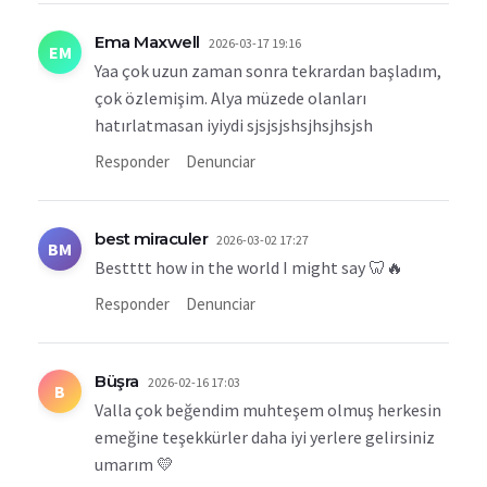
Ema Maxwell
2026-03-17 19:16
EM
Yaa çok uzun zaman sonra tekrardan başladım,
çok özlemişim. Alya müzede olanları
hatırlatmasan iyiydi sjsjsjshsjhsjhsjsh
Responder
Denunciar
best miraculer
2026-03-02 17:27
BM
Bestttt how in the world I might say 🦷🔥
Responder
Denunciar
Büşra
2026-02-16 17:03
B
Valla çok beğendim muhteşem olmuş herkesin
emeğine teşekkürler daha iyi yerlere gelirsiniz
umarım 💛