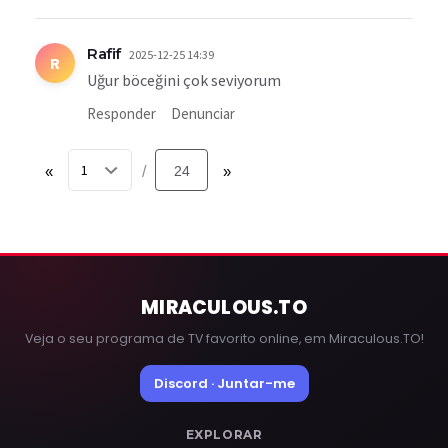
Rafif
2025-12-25 14:39
R
Uğur böceğini çok seviyorum
Responder
Denunciar
«
24
»
/
MIRACULOUS
.TO
Veja o seu programa de TV favorito online, em Miraculous.TO!
Discord · Juntar-me
EXPLORAR