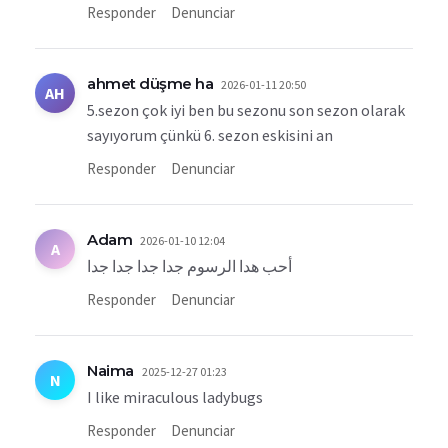
Responder
Denunciar
ahmet düşme ha
2026-01-11 20:50
AH
5.sezon çok iyi ben bu sezonu son sezon olarak
sayıyorum çünkü 6. sezon eskisini an
Responder
Denunciar
Adam
2026-01-10 12:04
A
أحب هدا الرسوم جدا جدا جدا جدا
Responder
Denunciar
Naima
2025-12-27 01:23
N
I like miraculous ladybugs
Responder
Denunciar