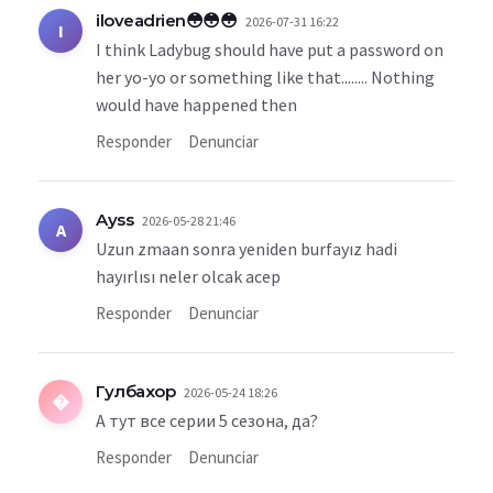
iloveadrien😳😳😳
2026-07-31 16:22
I
I think Ladybug should have put a password on
her yo-yo or something like that........ Nothing
would have happened then
Responder
Denunciar
Ayss
2026-05-28 21:46
A
Uzun zmaan sonra yeniden burfayız hadi
hayırlısı neler olcak acep
Responder
Denunciar
Гулбахор
2026-05-24 18:26
�
А тут все серии 5 сезона, да?
Responder
Denunciar