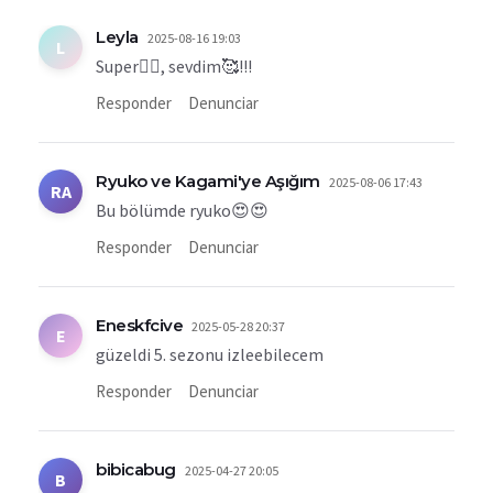
Leyla
2025-08-16 19:03
L
Super👍🏻, sevdim🥰!!!
Responder
Denunciar
Ryuko ve Kagami'ye Aşığım
2025-08-06 17:43
RA
Bu bölümde ryuko😍😍
Responder
Denunciar
Eneskfcive
2025-05-28 20:37
E
güzeldi 5. sezonu izleebilecem
Responder
Denunciar
bibicabug
2025-04-27 20:05
B