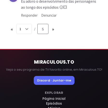
Eu adoro o desenvolvimento das personagens
ao longo dos episódios 🥴💥
Responder
Denunciar
«
5
»
/
MIRACULOUS
.TO
Veja o seu programa de TV favorito online, em Miraculous.TO!
Discord · Juntar-me
EXPLORAR
Página Inicial
Episódios