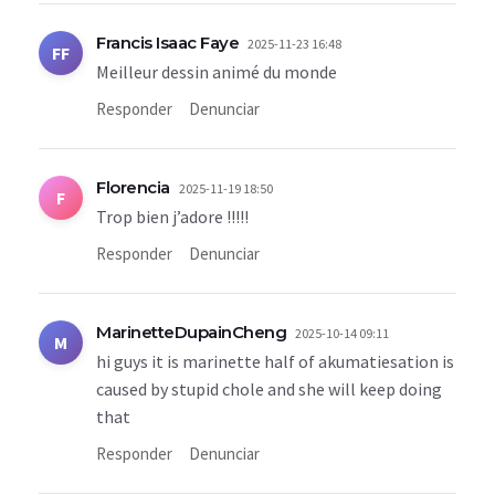
Francis Isaac Faye
2025-11-23 16:48
FF
Meilleur dessin animé du monde
Responder
Denunciar
Florencia
2025-11-19 18:50
F
Trop bien j’adore !!!!!
Responder
Denunciar
MarinetteDupainCheng
2025-10-14 09:11
M
hi guys it is marinette half of akumatiesation is
caused by stupid chole and she will keep doing
that
Responder
Denunciar