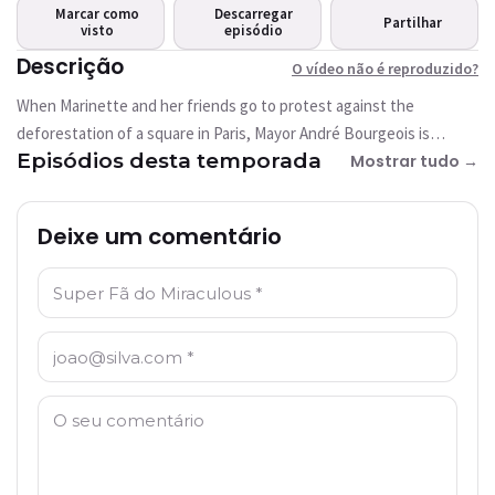
Este vídeo não está disponível
Marcar como
Descarregar
Partilhar
actualmente
visto
episódio
Descrição
O vídeo não é reproduzido?
Tentar novamente
When Marinette and her friends go to protest against the
deforestation of a square in Paris, Mayor André Bourgeois is
Episódios desta temporada
enraged and is akumatized. Now Ladybug will have to defend not
Mostrar tudo →
only the square, but all of Paris!
Deixe um comentário
Nome: *
Email: *
Comentário: *