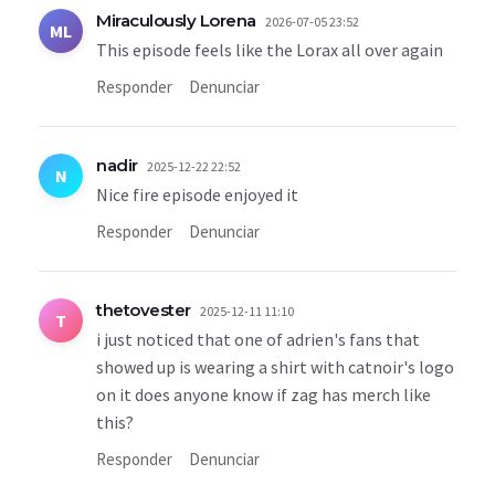
Miraculously Lorena
2026-07-05 23:52
ML
This episode feels like the Lorax all over again
Responder
Denunciar
nadir
2025-12-22 22:52
N
Nice fire episode enjoyed it
Responder
Denunciar
thetovester
2025-12-11 11:10
T
i just noticed that one of adrien's fans that
showed up is wearing a shirt with catnoir's logo
on it does anyone know if zag has merch like
this?
Responder
Denunciar