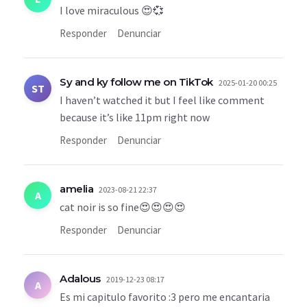
I love miraculous 😍💞
Responder
Denunciar
Sy and ky follow me on TikTok
2025-01-20 00:25
ST
I haven’t watched it but I feel like comment
because it’s like 11pm right now
Responder
Denunciar
amelia
2023-08-21 22:37
A
cat noir is so fine😍😍😍😍
Responder
Denunciar
Adalous
2019-12-23 08:17
A
Es mi capitulo favorito :3 pero me encantaria