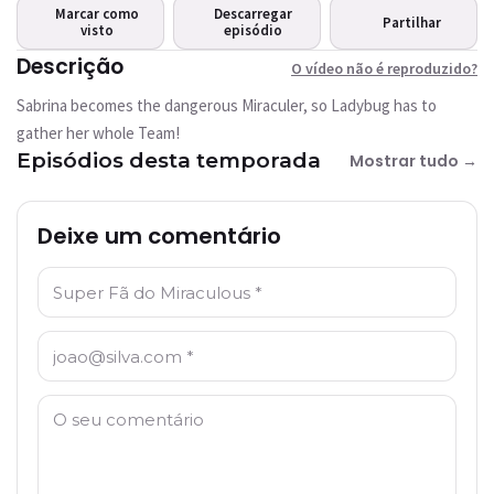
Este vídeo não está disponível
Marcar como
Descarregar
Partilhar
actualmente
visto
episódio
Descrição
O vídeo não é reproduzido?
Tentar novamente
Sabrina becomes the dangerous Miraculer, so Ladybug has to
gather her whole Team!
Episódios desta temporada
Mostrar tudo →
Deixe um comentário
Nome: *
Email: *
Comentário: *