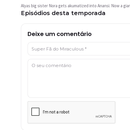
reproduzido?
Alyas big sister Nora gets akumatized into Anansi. Now a gi
Este vídeo não está disponível
Episódios desta temporada
actualmente
Tentar novamente
Deixe um comentário
Nome: *
Comentário: *