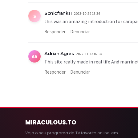
Sonicfrank11
2023-10-29 13:36
S
this was an amazing introduction for carapa
Responder
Denunciar
Adrian Agres
2022-11-13 02:04
AA
This site really made in real life And marrine
Responder
Denunciar
MIRACULOUS
.TO
Veja o seu programa de TV favorito online, em