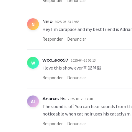
Responder
Denunciar
Nino
2025-07-23 22:53
N
Hey I'm carapace and my best friend is Adrian
Responder
Denunciar
woo_eoo97
2025-04-26 05:13
W
i love this show ever🫶🏻🫶🏻
Responder
Denunciar
Ananas Iris
2025-01-29 17:30
AI
The sound is off. You can hear sounds from t
noticeable when cat noir uses his cataclysm.
Responder
Denunciar