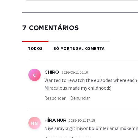
7 COMENTÁRIOS
TODOS
SÓ PORTUGAL COMENTA
CHIRO
2026-05-11 06:10
C
Wanted to rewatch the episodes where each of
Miraculous made my childhood:)
Responder
Denunciar
HİRA NUR
2025-10-11 17:18
HN
Niye sırayla gitmiyor bölümler ama mükem