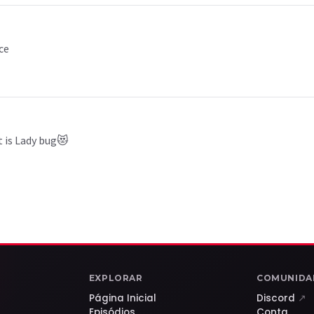
ce
t is Lady bug😻
EXPLORAR
COMUNIDA
Página Inicial
Discord
↗
Episódios
Conta