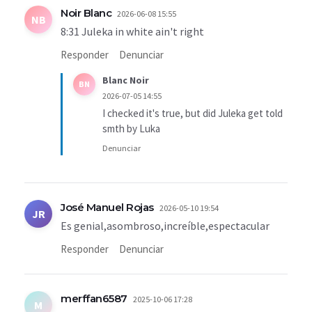
Noir Blanc
2026-06-08 15:55
NB
8:31 Juleka in white ain't right
Responder
Denunciar
Blanc Noir
BN
2026-07-05 14:55
I checked it's true, but did Juleka get told
smth by Luka
Denunciar
José Manuel Rojas
2026-05-10 19:54
JR
Es genial,asombroso,increíble,espectacular
Responder
Denunciar
merffan6587
2025-10-06 17:28
M