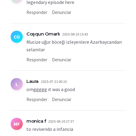
legendary episode here
Responder
Denunciar
Coşqun Omarlı
2025-08-20 15:43
CO
Mucize uğur böceği izleyenlere Azərbaycandan
selamlar
Responder
Denunciar
Laura
2025-07-21 00:15
L
omggggg ıt was a good
Responder
Denunciar
monica f
2025-06-20 17:37
MF
to revivendo a infancia