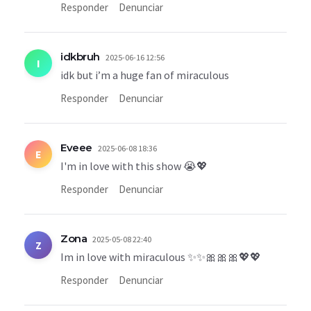
Responder
Denunciar
idkbruh
2025-06-16 12:56
I
idk but i’m a huge fan of miraculous
Responder
Denunciar
Eveee
2025-06-08 18:36
E
I'm in love with this show 😭💖
Responder
Denunciar
Zona
2025-05-08 22:40
Z
Im in love with miraculous ✨️✨️🎀🎀🎀💖💖
Responder
Denunciar