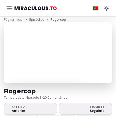
MIRACULOUS
.TO
Página Inicial
Episódios
Rogercop
Rogercop
Temporada 1 · Episode 8
•
20 Comentários
ANTERIOR
SEGUINTE
O vídeo não é reproduzido?
Anterior
Seguinte