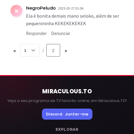
NegroPeludo
2025-03-27 01:06
N
Ela é bonita demais mano seloko, além de ser
pequenininha KEKEKEKEKEK
Responder
Denunciar
«
2
»
/
MIRACULOUS
.TO
Veja o seu programa de TV favorito online, em Miraculous.TO!
Discord · Juntar-me
EXPLORAR