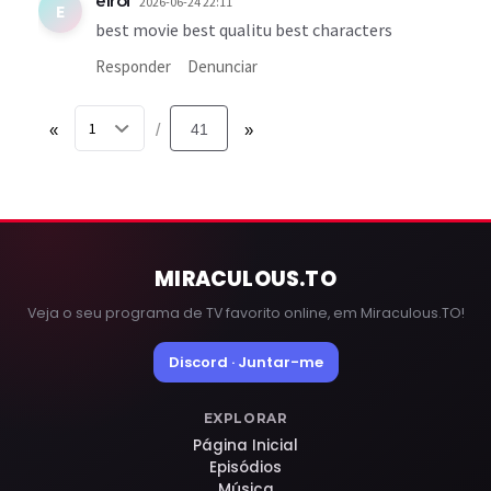
elroi
2026-06-24 22:11
E
best movie best qualitu best characters
Responder
Denunciar
«
41
»
/
MIRACULOUS
.TO
Veja o seu programa de TV favorito online, em Miraculous.TO!
Discord · Juntar-me
EXPLORAR
Página Inicial
Episódios
Música