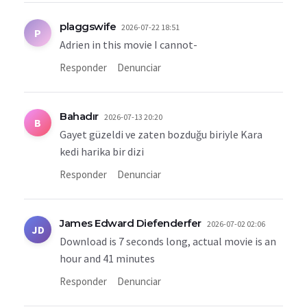
plaggswife
2026-07-22 18:51
P
Adrien in this movie I cannot-
Responder
Denunciar
Bahadır
2026-07-13 20:20
B
Gayet güzeldi ve zaten bozduğu biriyle Kara
kedi harika bir dizi
Responder
Denunciar
James Edward Diefenderfer
2026-07-02 02:06
JD
Download is 7 seconds long, actual movie is an
hour and 41 minutes
Responder
Denunciar