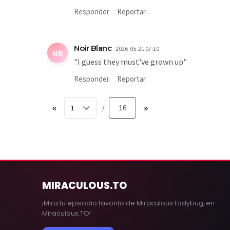
Responder
Reportar
Noir Blanc
2026-05-21 07:10
NB
"I guess they must've grown up"
Responder
Reportar
«
16
»
/
MIRACULOUS
.TO
¡Mira tu episodio favorito de Miraculous Ladybug, en
Miraculous.TO!