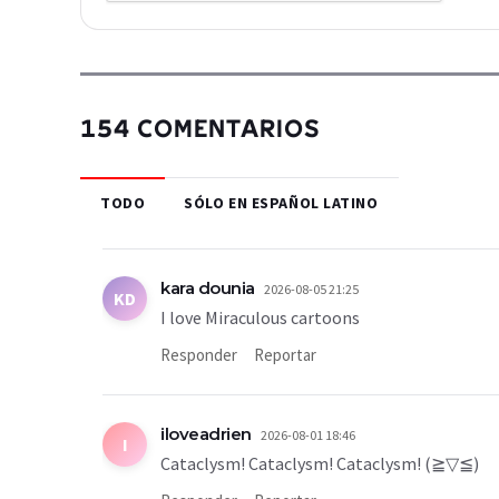
154 COMENTARIOS
TODO
SÓLO EN ESPAÑOL LATINO
kara dounia
2026-08-05 21:25
KD
I love Miraculous cartoons
Responder
Reportar
iloveadrien
2026-08-01 18:46
I
Cataclysm! Cataclysm! Cataclysm! (⁠≧⁠▽⁠≦⁠)