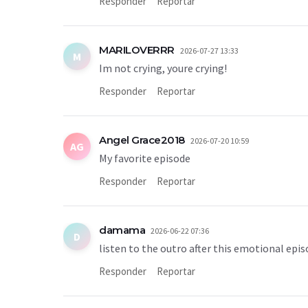
Responder
Reportar
MARILOVERRR
2026-07-27 13:33
M
Im not crying, youre crying!
Responder
Reportar
Angel Grace2018
2026-07-20 10:59
AG
My favorite episode
Responder
Reportar
damama
2026-06-22 07:36
D
listen to the outro after this emotional episo
Responder
Reportar