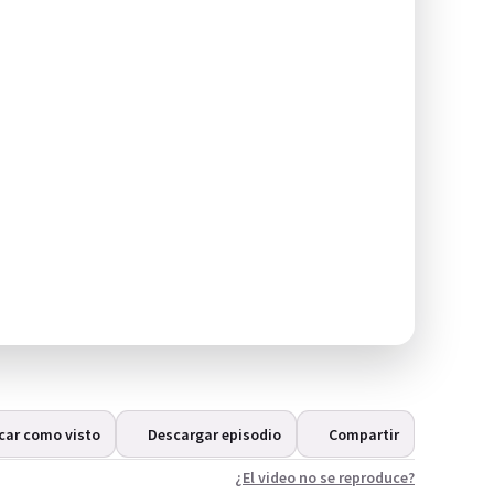
car como visto
Descargar episodio
Compartir
¿El video no se reproduce?