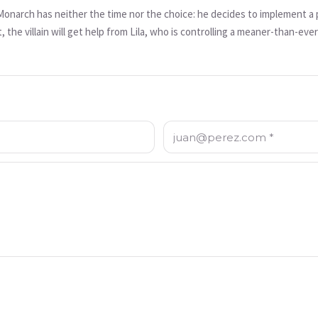
 Monarch has neither the time nor the choice: he decides to implement a p
 the villain will get help from Lila, who is controlling a meaner-than-ev
that could jeopardize their relationship forever.
Correo electrónico: *