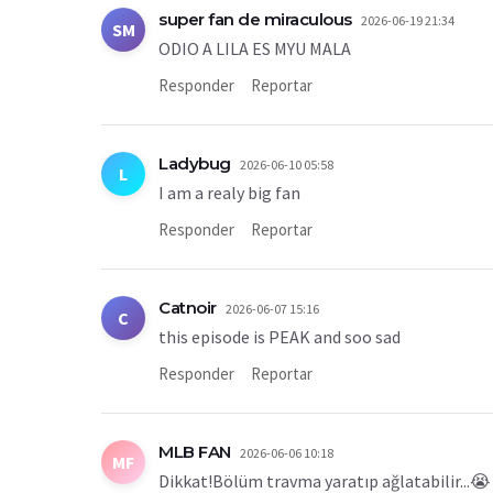
super fan de miraculous
2026-06-19 21:34
SM
ODIO A LILA ES MYU MALA
Responder
Reportar
Ladybug
2026-06-10 05:58
L
I am a realy big fan
Responder
Reportar
Catnoir
2026-06-07 15:16
C
this episode is PEAK and soo sad
Responder
Reportar
MLB FAN
2026-06-06 10:18
MF
Dikkat!Bölüm travma yaratıp ağlatabilir...😭