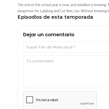
reproduce?
The end of the school year is near, and rebellion is brewing.
This video is not available currently
dangerous for Ladybug and Cat Noir, too. Without knowing it,
Episodios de esta temporada
know that Adrien does not dare to tell her a dreadful secret 
Intentar de nuevo
Dejar un comentario
Nombre: *
Comentario: *