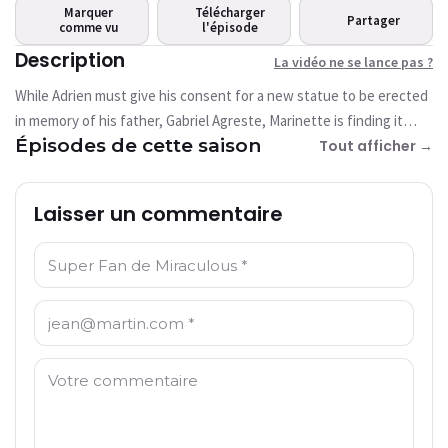
Cette vidéo n'est pas disponible pour le
Marquer
Télécharger
Partager
moment
comme vu
l'épisode
Description
La vidéo ne se lance pas ?
Réessayer
While Adrien must give his consent for a new statue to be erected
in memory of his father, Gabriel Agreste, Marinette is finding it
Épisodes de cette saison
increasingly difficult to hide from him the secret she is protecting
Tout afficher →
about the latter... And the arrival of a supervillain in the image of his
old enemy will not help him!
Laisser un commentaire
Nom: *
Email: *
Commentaire: *