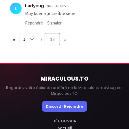
Ladybug
2026-06-30 22:51
L
Muy buena ,increíble serie
Répondre
Signaler
«
18
»
/
MIRACULOUS
.TO
Regardez votre épisode préféré de la Miraculous Ladybug, sur
Miraculous.TO!
Discord · Rejoindre
DÉCOUVRIR
Accueil