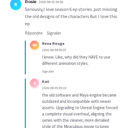
Rosie
2026-08-02 04:56
R
Seriously,I love season 6 ep stories..just missing
the old designs of the characters But I love this
ep
Répondre
Signaler
Rena Rouge
RR
2026-08-04 05:07
I know. Like, why did they HAVE to use
different animation styles.
Signaler
Kaii
K
2026-08-05 09:10
the old software and Maya engine became
outdated and incompatible with newer
assets. Upgrading to Unreal Engine forced
a complete visual overhaul, aligning the
series with the cleaner, more detailed
style of the Miraculous movie to keep