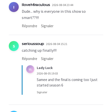
IloveMiraculous
2026-08-04 23:44
I
Dude... why is everyone in this show so
smart??!!!
Répondre
Signaler
serioussoup
2026-08-04 15:21
S
catching up finally!!!
Répondre
Signaler
Lady Luck
LL
2026-08-05 19:03
Samee and the final is coming too I just
started season 6
Signaler