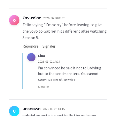
OrvusSon
2026-06-30 09:25
O
Felix saying "I'm sorry" before leaving to give
the yoyo to Gabriel hits different after watching
Season 5.
Répondre
Signaler
Lina
L
2026-07-02 14:14
I’m convinced he said it not to Ladybug
but to the sentimonsters. You cannot
convince me otherwise
Signaler
unknown
2026-06-25 13:15
U
gabriel agreste is practically the only one