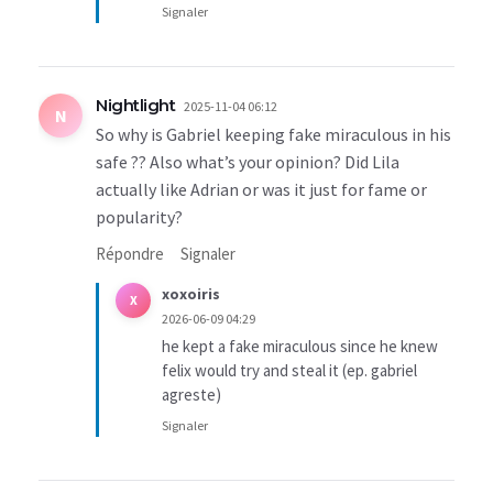
Signaler
Nightlight
2025-11-04 06:12
N
So why is Gabriel keeping fake miraculous in his
safe ?? Also what’s your opinion? Did Lila
actually like Adrian or was it just for fame or
popularity?
Répondre
Signaler
xoxoiris
X
2026-06-09 04:29
he kept a fake miraculous since he knew
felix would try and steal it (ep. gabriel
agreste)
Signaler