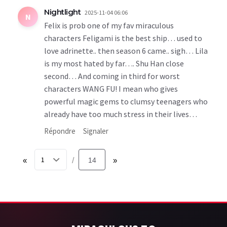
Nightlight
2025-11-04 06:06
N
Felix is prob one of my fav miraculous
characters Feligami is the best ship… used to
love adrinette.. then season 6 came.. sigh… Lila
is my most hated by far…. Shu Han close
second… And coming in third for worst
characters WANG FU! I mean who gives
powerful magic gems to clumsy teenagers who
already have too much stress in their lives…
Répondre
Signaler
«
14
»
/