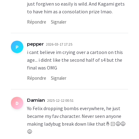
just forgiven so easily is wild. And Kagami gets
to have him as a consolation prize lmao.
Répondre
Signaler
pepper
2026-03-17 17:25
P
i cant believe im crying over a cartoon on this
age... i didnt like the second half of s4 but the
final was OMG
Répondre
Signaler
Damian
2025-12-12 00:51
D
Yo Felix dropping bombs everywhere, he just
became my fav character. Never seen anyone
making ladybug break down like that🤞🏻😅😅
😅