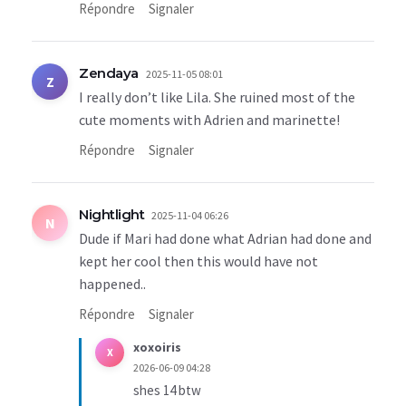
Répondre
Signaler
Zendaya
2025-11-05 08:01
Z
I really don’t like Lila. She ruined most of the
cute moments with Adrien and marinette!
Répondre
Signaler
Nightlight
2025-11-04 06:26
N
Dude if Mari had done what Adrian had done and
kept her cool then this would have not
happened..
Répondre
Signaler
xoxoiris
X
2026-06-09 04:28
shes 14 btw