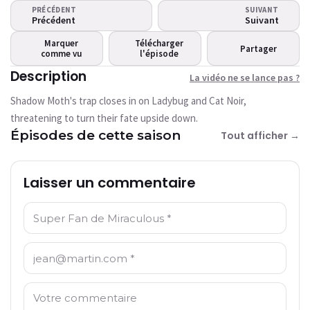
La vidéo ne se lance pas ?
PRÉCÉDENT
SUIVANT
Cette vidéo n'est pas disponible pour le
Précédent
Suivant
moment
Marquer
Télécharger
Partager
comme vu
l'épisode
Réessayer
Description
La vidéo ne se lance pas ?
Shadow Moth's trap closes in on Ladybug and Cat Noir,
threatening to turn their fate upside down.
Épisodes de cette saison
Tout afficher →
Laisser un commentaire
Nom: *
Email: *
Commentaire: *