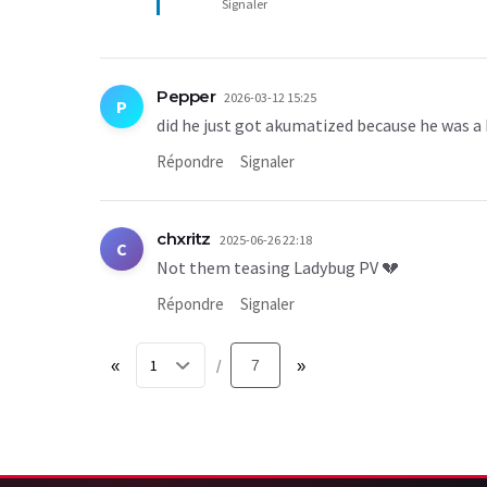
Signaler
Pepper
2026-03-12 15:25
P
did he just got akumatized because he was a 
Répondre
Signaler
chxritz
2025-06-26 22:18
C
Not them teasing Ladybug PV 💔
Répondre
Signaler
«
7
»
/