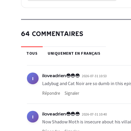
64 COMMENTAIRES
TOUS
UNIQUEMENT EN FRANÇAIS
iloveadrien😳😳😳
2026-07-31 10:53
I
Ladybug and Cat Noir are so dumb in this epis
Répondre
Signaler
iloveadrien😳😳😳
2026-07-31 10:40
I
Now Shadow Moth is insecure about his villai