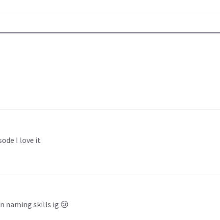
ode I love it
n naming skills ig 😢