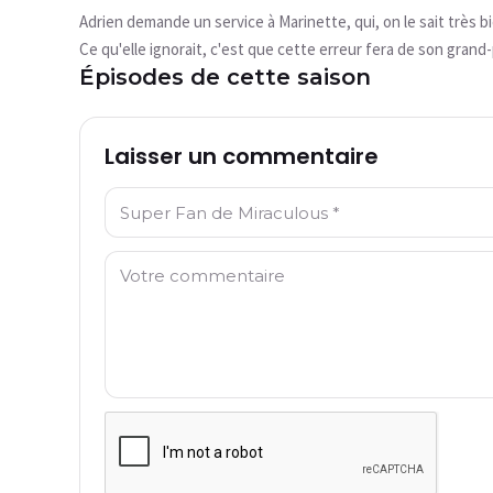
Cette vidéo n'est pas disponible pour le
Adrien demande un service à Marinette, qui, on le sait très bi
moment
Ce qu'elle ignorait, c'est que cette erreur fera de son grand-
Épisodes de cette saison
Réessayer
Laisser un commentaire
Nom: *
Commentaire: *