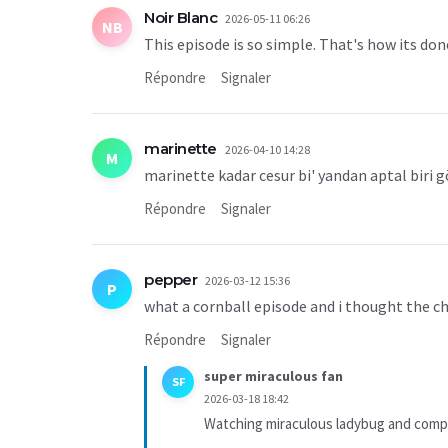
Noir Blanc
2026-05-11 06:26
NB
This episode is so simple. That's how its don
Répondre
Signaler
marinette
2026-04-10 14:28
M
marinette kadar cesur bi' yandan aptal biri
Répondre
Signaler
pepper
2026-03-12 15:36
P
what a cornball episode and i thought the c
Répondre
Signaler
super miraculous fan
SF
2026-03-18 18:42
Watching miraculous ladybug and compl