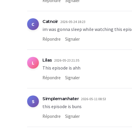
Répondre
Signaler
Catnoir
2026-05-24 18:23
C
im was gonna sleep while watching this epi
Répondre
Signaler
Lilas
2026-05-23 21:35
L
This episode is ahh
Répondre
Signaler
Simplemanhater
2026-05-11 08:53
S
this episode is buns
Répondre
Signaler