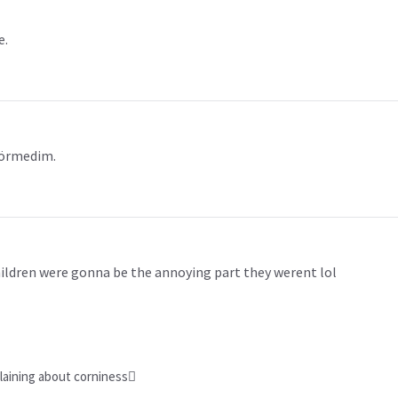
e.
 görmedim.
hildren were gonna be the annoying part they werent lol
aining about corniness🫩