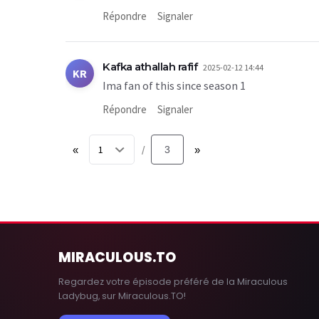
Répondre
Signaler
Kafka athallah rafif
2025-02-12 14:44
KR
Ima fan of this since season 1
Répondre
Signaler
«
3
»
/
MIRACULOUS
.TO
Regardez votre épisode préféré de la Miraculous
Ladybug, sur Miraculous.TO!