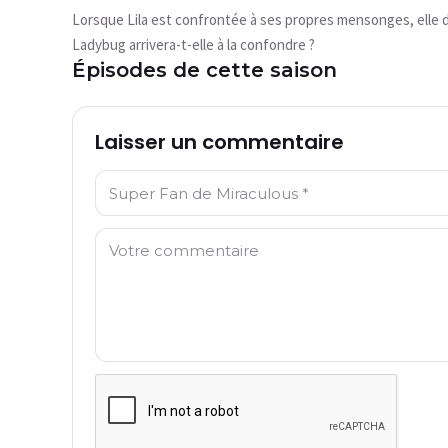
Cette vidéo n'est pas disponible pour le
Lorsque Lila est confrontée à ses propres mensonges, elle 
moment
Ladybug arrivera-t-elle à la confondre ?
Épisodes de cette saison
Réessayer
Laisser un commentaire
Nom: *
Commentaire: *