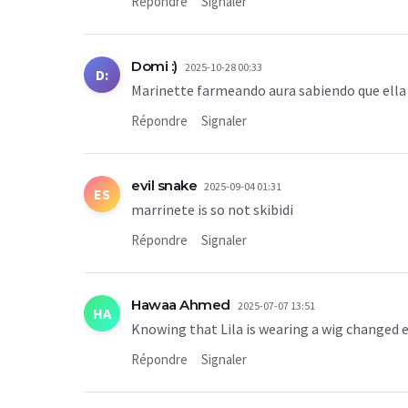
Répondre
Signaler
Domi :)
2025-10-28 00:33
D:
Marinette farmeando aura sabiendo que ella 
Répondre
Signaler
evil snake
2025-09-04 01:31
ES
marrinete is so not skibidi
Répondre
Signaler
Hawaa Ahmed
2025-07-07 13:51
HA
Knowing that Lila is wearing a wig changed 
Répondre
Signaler