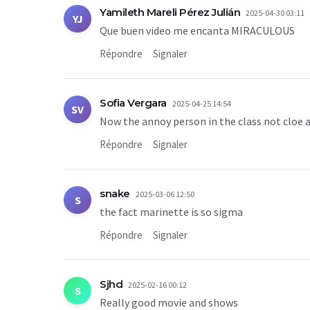
Yamileth Mareli Pérez Julián
2025-04-30 03:11
YJ
Que buen video me encanta MIRACULOUS
Répondre
Signaler
Sofia Vergara
2025-04-25 14:54
SV
Now the annoy person in the class not cloe ag
Répondre
Signaler
snake
2025-03-06 12:50
S
the fact marinette is so sigma
Répondre
Signaler
Sjhd
2025-02-16 00:12
S
Really good movie and shows