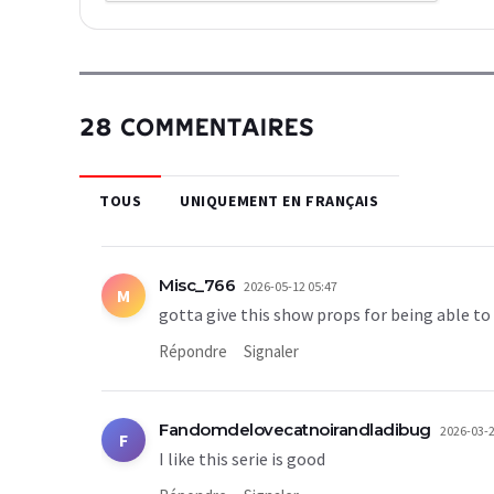
28 COMMENTAIRES
TOUS
UNIQUEMENT EN FRANÇAIS
Misc_766
2026-05-12 05:47
M
gotta give this show props for being able 
Répondre
Signaler
Fandomdelovecatnoirandladibug
2026-03-2
F
I like this serie is good