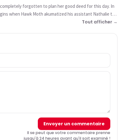
completely forgotten to plan her good deed for this day. In
begins when Hawk Moth akumatized his assistant Nathalie to
Tout afficher →
Envoyer un commentaire
Il se peut que votre commentaire prenne
jusqu'à 24 heures avant qu'il soit examiné !