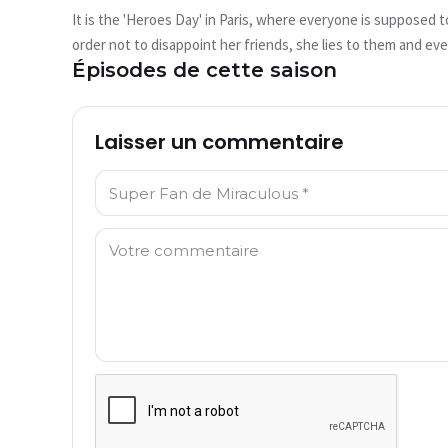
Cette vidéo n'est pas disponible pour le
It is the 'Heroes Day' in Paris, where everyone is supposed 
moment
order not to disappoint her friends, she lies to them and 
Épisodes de cette saison
Catalyst, a super villain, to help him with his long-planned 
Réessayer
Laisser un commentaire
Nom: *
Commentaire: *