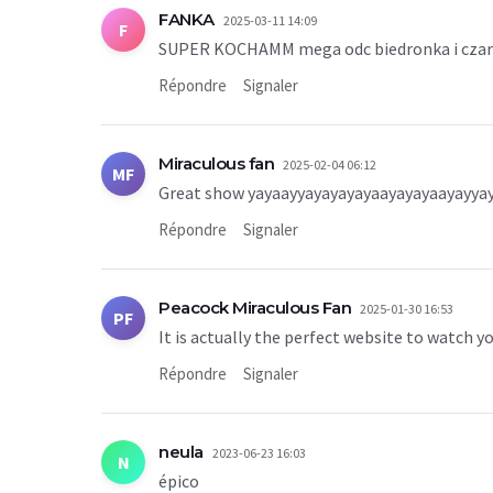
FANKA
2025-03-11 14:09
F
SUPER KOCHAMM mega odc biedronka i czarny
Répondre
Signaler
Miraculous fan
2025-02-04 06:12
MF
Great show yayaayyayayayayaayayayaayayya
Répondre
Signaler
Peacock Miraculous Fan
2025-01-30 16:53
PF
It is actually the perfect website to watch y
Répondre
Signaler
neula
2023-06-23 16:03
N
épico