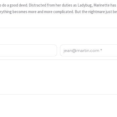
to do a good deed. Distracted from her duties as Ladybug, Marinette has 
everything becomes more and more complicated. But the nightmare just 
revenge on Ladybug and Cat Noir.
Email: *