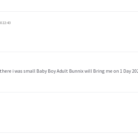
0 22:43
e there i was small Baby Boy Adult Bunnix will Bring me on 1 Day 2