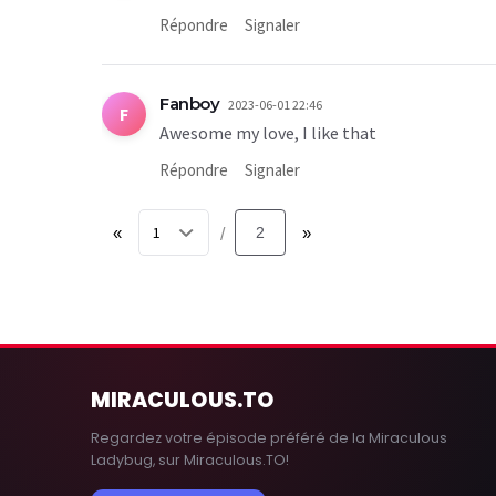
Répondre
Signaler
Fanboy
2023-06-01 22:46
F
Awesome my love, I like that
Répondre
Signaler
«
2
»
/
MIRACULOUS
.TO
Regardez votre épisode préféré de la Miraculous
Ladybug, sur Miraculous.TO!