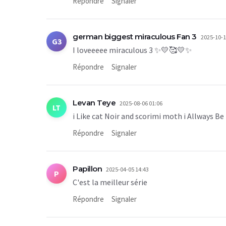
Répondre
Signaler
german biggest miraculous Fan 3
2025-10-1
G3
I loveeeee miraculous 3 ✨💛🥰💛✨
Répondre
Signaler
Levan Teye
2025-08-06 01:06
LT
i Like cat Noir and scorimi moth i Allways B
Répondre
Signaler
Papillon
2025-04-05 14:43
P
C'est la meilleur série
Répondre
Signaler