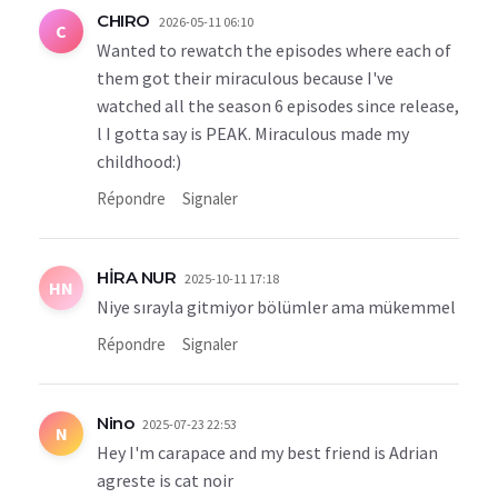
CHIRO
2026-05-11 06:10
C
Wanted to rewatch the episodes where each of
them got their miraculous because I've
watched all the season 6 episodes since release,
l I gotta say is PEAK. Miraculous made my
childhood:)
Répondre
Signaler
HİRA NUR
2025-10-11 17:18
HN
Niye sırayla gitmiyor bölümler ama mükemmel
Répondre
Signaler
Nino
2025-07-23 22:53
N
Hey I'm carapace and my best friend is Adrian
agreste is cat noir