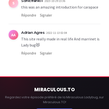
Sonicfrank11
2023-10-29 13:36
S
this was an amazing introduction for carapace
Répondre
Signaler
Adrian Agres
2022-11-13 02:04
AA
This site really made in real life And marrinet is
Lady bug😻
Répondre
Signaler
MIRACULOUS
.TO
Regardez votre épisode préféré de la Miraculous Ladybug, sur
Miraculous.TO!