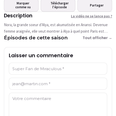
Cette vidéo n'est pas disponible pour le
Marquer
Télécharger
Partager
moment
comme vu
l'épisode
Description
La vidéo ne se lance pas ?
Réessayer
Nora, la grande soeur d’Alya, est akumatisée en Anansi. Devenue
femme araignée, elle veut montrer à Alya à quel point Paris est
Épisodes de cette saison
dangereux. Ladybug et Chat Noir ne devront pas se prendre à sa
Tout afficher →
toile s’ils veulent l’arrêter!
Laisser un commentaire
Nom: *
Email: *
Commentaire: *