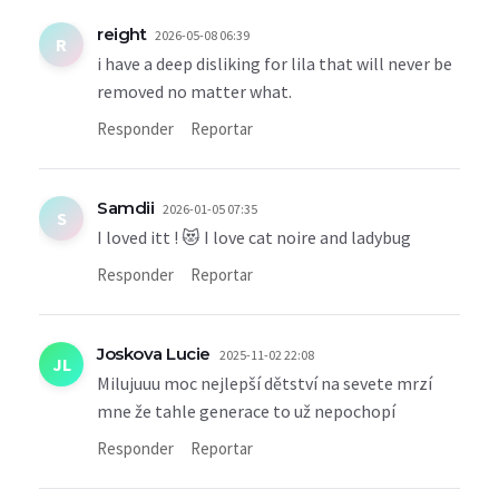
reight
2026-05-08 06:39
R
i have a deep disliking for lila that will never be
removed no matter what.
Responder
Reportar
Samdii
2026-01-05 07:35
S
I loved itt ! 😻 I love cat noire and ladybug
Responder
Reportar
Joskova Lucie
2025-11-02 22:08
JL
Milujuuu moc nejlepší dětství na sevete mrzí
mne že tahle generace to už nepochopí
Responder
Reportar