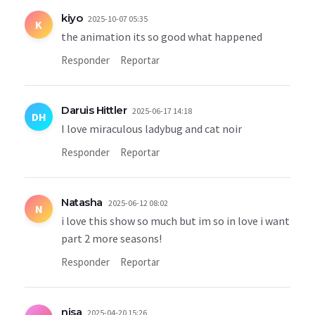
kiyo
2025-10-07 05:35
K
the animation its so good what happened
Responder
Reportar
Daruis Hittler
2025-06-17 14:18
DH
I love miraculous ladybug and cat noir
Responder
Reportar
Natasha
2025-06-12 08:02
N
i love this show so much but im so in love i want
part 2 more seasons!
Responder
Reportar
nisa
2025-04-20 15:26