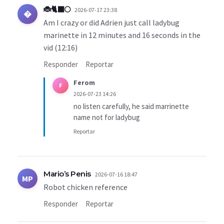
🐞🐈‍⬛🌕
2026-07-17 23:38
�
Am I crazy or did Adrien just call ladybug
marinette in 12 minutes and 16 seconds in the
vid (12:16)
Responder
Reportar
Ferom
F
2026-07-23 14:26
no listen carefully, he said marrinette
name not for ladybug
Reportar
Mario’s Penis
2026-07-16 18:47
MP
Robot chicken reference
Responder
Reportar