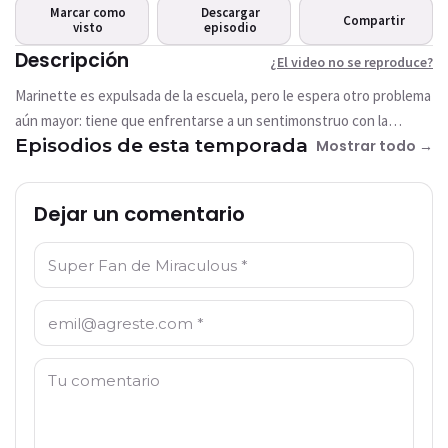
Este video no está disponible
Marcar como
Descargar
Compartir
actualmente
visto
episodio
Descripción
¿El video no se reproduce?
Intentar de nuevo
Marinette es expulsada de la escuela, pero le espera otro problema
aún mayor: tiene que enfrentarse a un sentimonstruo con la
Episodios de esta temporada
imagén de...¡Ladybug!
Mostrar todo →
Dejar un comentario
Nombre: *
Correo electrónico: *
Comentario: *