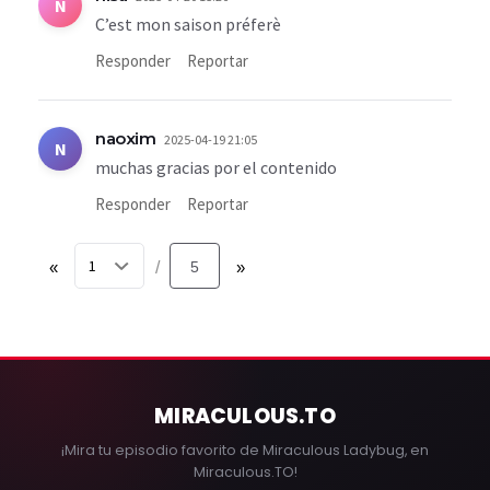
N
C’est mon saison préferè
Responder
Reportar
naoxim
2025-04-19 21:05
N
muchas gracias por el contenido
Responder
Reportar
«
5
»
/
MIRACULOUS
.TO
¡Mira tu episodio favorito de Miraculous Ladybug, en
Miraculous.TO!