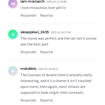
iam mornarch
2026-02-21 19:48
IM
i love miraculous love yall to
Responder
Reportar
sleepykiwi_2635
2025-12-26 17:04
S
The movie was perfect and the cat noir’s scense
was the best part
Responder
Reportar
melollelo
2025-07-16 00:31
M
The Concept of double time is actually really
interesting, and it's a shame it isn't touched
upon more, then again, most villians are
supposed to have single-shot concepts.
Responder
Reportar