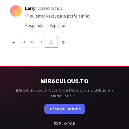
Larry
2025-02-23 21:16
L
♡ eu amei ksks, tudo perfeitinho
Responder
Reportar
«
2
»
/
MIRACULOUS
.TO
¡Mira tu episodio favorito de Miraculous Ladybug, en
Miraculous.TO!
Discord · Unirme
EXPLORAR