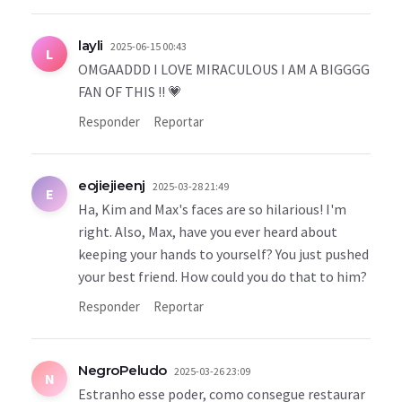
layli
2025-06-15 00:43
L
OMGAADDD I LOVE MIRACULOUS I AM A BIGGGG
FAN OF THIS !! 💗
Responder
Reportar
eojiejieenj
2025-03-28 21:49
E
Ha, Kim and Max's faces are so hilarious! I'm
right. Also, Max, have you ever heard about
keeping your hands to yourself? You just pushed
your best friend. How could you do that to him?
Responder
Reportar
NegroPeludo
2025-03-26 23:09
N
Estranho esse poder, como consegue restaurar