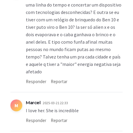
uma linha do tempo e concertar um dispositivo
com tecnologias desconhecidas? E outra se eu
tiver com um relógio de brinquedo do Ben 10 e
tiver puto viro o Ben 10? Ia ser só alien x e os
dois evaporava e o caba ganhava o brinco e o
anel deles. E tipo como funfa afinal muitas
pessoas no mundo ficam putas ao mesmo
tempo? Talvez tenha um pra cada cidade e país
e aquele q tiver a "maior" energia negativa seja
afetado
Responder
Reportar
Marcel
2025-03-21 22:33
M
I love her. She is incredible
Responder
Reportar