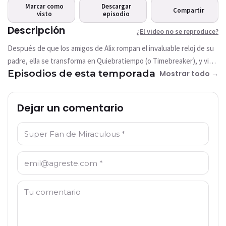
Este video no está disponible
Marcar como
Descargar
Compartir
actualmente
visto
episodio
Descripción
¿El video no se reproduce?
Intentar de nuevo
Después de que los amigos de Alix rompan el invaluable reloj de su
padre, ella se transforma en Quiebratiempo (o Timebreaker), y viaja
Episodios de esta temporada
de regreso en el tiempo para salvar el reloj.
Mostrar todo →
Dejar un comentario
Nombre: *
Correo electrónico: *
Comentario: *