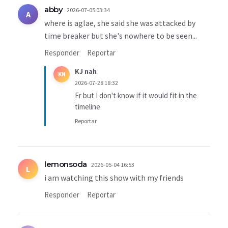
abby
2026-07-05 03:34
A
where is aglae, she said she was attacked by
time breaker but she's nowhere to be seen...
Responder
Reportar
KJ nah
KN
2026-07-28 18:32
Fr but I don't know if it would fit in the
timeline
Reportar
lemonsoda
2026-05-04 16:53
L
i am watching this show with my friends
Responder
Reportar