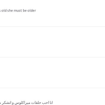
s old she must be older
انا احب حلقات ميراكلوس و اتشكر 