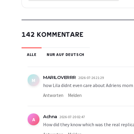
142 KOMMENTARE
ALLE
NUR AUF DEUTSCH
MARILOVERRR
2026-07-26 21:29
M
how Lila didnt even care about Adriens mom i
Antworten
Melden
Achna
2026-07-20 02:47
A
How did they know which was the real replic