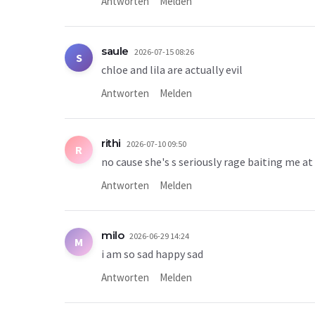
Antworten
Melden
saule
2026-07-15 08:26
S
chloe and lila are actually evil
Antworten
Melden
rithi
2026-07-10 09:50
R
no cause she's s seriously rage baiting me at 
Antworten
Melden
milo
2026-06-29 14:24
M
i am so sad happy sad
Antworten
Melden