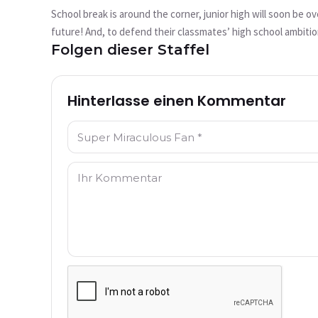
abgespielt?
School break is around the corner, junior high will soon be 
Dieses Video ist derzeit nicht verfügbar
future! And, to defend their classmates’ high school ambitio
Folgen dieser Staffel
believes to be nice, now?
Erneut versuchen
Hinterlasse einen Kommentar
Name: *
Kommentar: *