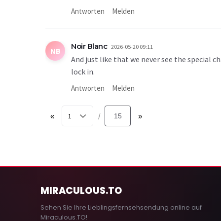
Antworten
Melden
Noir Blanc
2026-05-20 09:11
NB
And just like that we never see the special c
lock in.
Antworten
Melden
«
15
»
/
MIRACULOUS
.TO
Sehen Sie Ihre Lieblingsfernsehsendung online auf
Miraculous.TO!