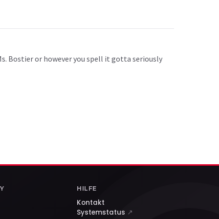
Ms. Bostier or however you spell it gotta seriously
Y
HILFE
Kontakt
Systemstatus
↗