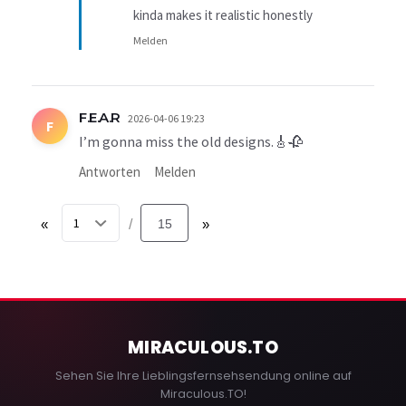
kinda makes it realistic honestly
Melden
F.E.A.R
2026-04-06 19:23
F
I’m gonna miss the old designs.🎸🥀
Antworten
Melden
«
15
»
/
MIRACULOUS
.TO
Sehen Sie Ihre Lieblingsfernsehsendung online auf
Miraculous.TO!