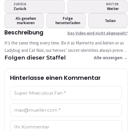
Das Video wird nicht
ZURÜCK
WEITER
abgespielt?
Zurück
Weiter
Dieses Video ist derzeit nicht verfügbar
Als gesehen
Folge
Teilen
markieren
herunterladen
Erneut versuchen
Beschreibung
Das Video wird nicht abgespielt?
It’s the same thing every time. Be it as Marinette and Adrien or as
Ladybug and Cat Noir, our heroes’ secret identities always prevent
Folgen dieser Staffel
them from having a romance. Tikki and Plagg are sorry to see their
Alle anzeigen →
holders so sad to have to give up on their feelings. So, the kwamis
make a drastic choice that will change many a thing in Paris...
Hinterlasse einen Kommentar
Name: *
E-Mail: *
Kommentar: *