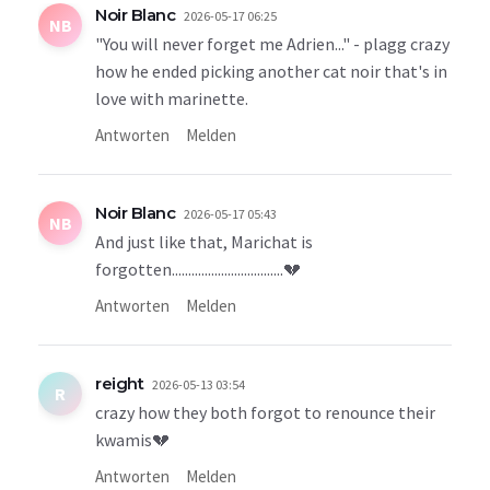
Noir Blanc
2026-05-17 06:25
NB
"You will never forget me Adrien..." - plagg crazy
how he ended picking another cat noir that's in
love with marinette.
Antworten
Melden
Noir Blanc
2026-05-17 05:43
NB
And just like that, Marichat is
forgotten..................................💔
Antworten
Melden
reight
2026-05-13 03:54
R
crazy how they both forgot to renounce their
kwamis💔
Antworten
Melden