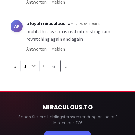
Antworten
Melden
a loyal miraculous fan
2025-04-19 08:15
AF
bruhh this season is real interesting i am
rewatching again and again
Antworten
Melden
«
6
»
/
MIRACULOUS
.TO
Sehen Sie Ihre Lieblingsfernsehsendung online auf
Miraculous.TO!