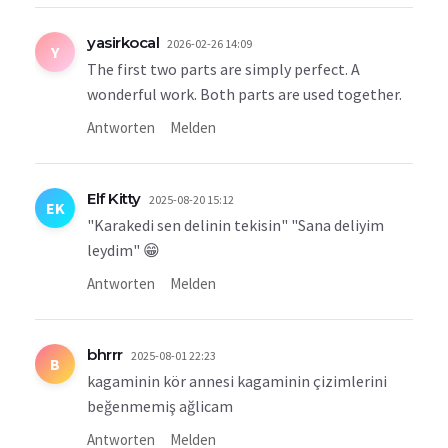
yasirkocal
2026-02-26 14:09
Y
The first two parts are simply perfect. A
wonderful work. Both parts are used together.
Antworten
Melden
Elf Kitty
2025-08-20 15:12
EK
"Karakedi sen delinin tekisin" "Sana deliyim
leydim" 😁
Antworten
Melden
bhrrr
2025-08-01 22:23
B
kagaminin kör annesi kagaminin çizimlerini
beğenmemiş ağlicam
Antworten
Melden