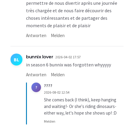
permettre de nous divertir après une journée
très chargée et de nous faire découvrir des
choses intéressantes et de partager des
moments de plaisir et de plaisir
Antworten
Melden
bunnix lover
2026-04-02 17:57
BL
in season 6 bunnix was forgotten whyyyyy
Antworten
Melden
????
?
2026-08-02 12:54
She comes back (I think), keep hanging
and waiting!- Or she's riding dinosaurs-
either way, let's hope she shows up! :D
Melden