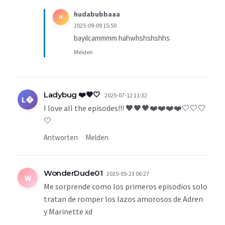
hudabubbaaa
H
2025-09-09 15:50
bayılcammmm hahwhshshshhs
Melden
Ladybug ❤️🖤🤍
2025-07-12 11:32
L�
I love all the episodes!!! 🖤🖤🖤❤️❤️❤️❤️🤍🤍🤍
🤍
Antworten
Melden
WonderDude01
2025-05-23 06:27
W
Me sorprende como los primeros episodios solo
tratan de romper los lazos amorosos de Adren
y Marinette xd