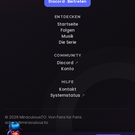
Discord · Beitreten
ENTDECKEN
Startseite
Folgen
Musik
Die Serie
COMMUNITY
Discord
↗
Konto
HILFE
Kontakt
Systemstatus
↗
© 2026 MiraculousTO. Von Fans für Fans.
admin@miraculous.to