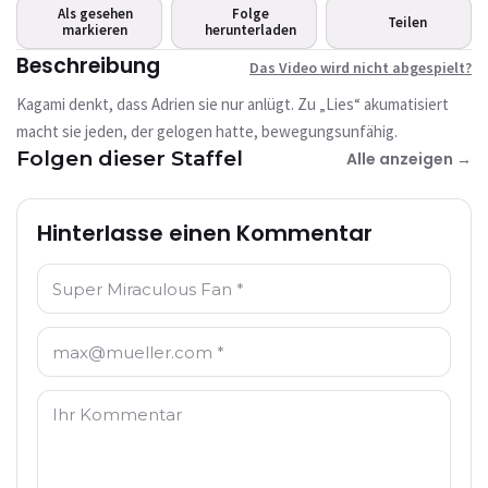
abgespielt?
Als gesehen
Folge
Teilen
markieren
Dieses Video ist derzeit nicht verfügbar
herunterladen
Beschreibung
Das Video wird nicht abgespielt?
Erneut versuchen
Kagami denkt, dass Adrien sie nur anlügt. Zu „Lies“ akumatisiert
macht sie jeden, der gelogen hatte, bewegungsunfähig.
Folgen dieser Staffel
Alle anzeigen →
Hinterlasse einen Kommentar
Name: *
E-Mail: *
Kommentar: *