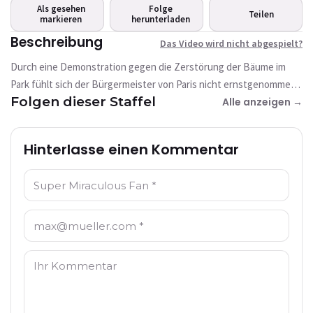
abgespielt?
Als gesehen
Folge
Teilen
markieren
Dieses Video ist derzeit nicht verfügbar
herunterladen
Beschreibung
Das Video wird nicht abgespielt?
Erneut versuchen
Durch eine Demonstration gegen die Zerstörung der Bäume im
Park fühlt sich der Bürgermeister von Paris nicht ernstgenommen
Folgen dieser Staffel
und wird wieder zu „Malediktator“ akumatisiert. Er vervielfältigt
Alle anzeigen →
sich mit Hilfe seines Sentimonsters Mega Leech in
Miniaturformate, um jeden Pariser einzeln zu kontrollieren.
Hinterlasse einen Kommentar
Ladybug erinnert sich an einen Spruch einer Klassenkameradin und
gibt das Miraculous der Maus an Mylène, um die vielen Probleme
Name: *
mit vielen Lösungen zu beheben.
E-Mail: *
Kommentar: *