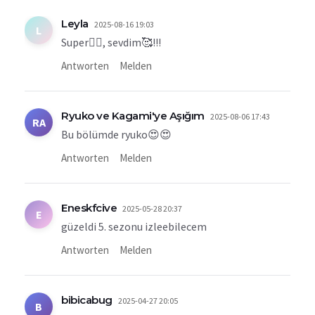
Leyla
2025-08-16 19:03
L
Super👍🏻, sevdim🥰!!!
Antworten
Melden
Ryuko ve Kagami'ye Aşığım
2025-08-06 17:43
RA
Bu bölümde ryuko😍😍
Antworten
Melden
Eneskfcive
2025-05-28 20:37
E
güzeldi 5. sezonu izleebilecem
Antworten
Melden
bibicabug
2025-04-27 20:05
B