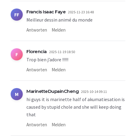
Francis Isaac Faye
2025-11-23 16:48
FF
Meilleur dessin animé du monde
Antworten
Melden
Florencia
2025-11-19 18:50
F
Trop bien j’adore !!!!!
Antworten
Melden
MarinetteDupainCheng
2025-10-14 09:11
M
hi guys it is marinette half of akumatiesation is
caused by stupid chole and she will keep doing
that
Antworten
Melden