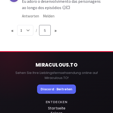
Eu adoro o desenvolvimento das personagens
ao longo dos episódios 🥴💥
Antworten
Melden
«
5
»
/
MIRACULOUS
.TO
Sehen Sie Ihre Lieblingsfernsehsendung online auf
Miraculous.TO!
Discord · Beitreten
ENTDECKEN
Startseite