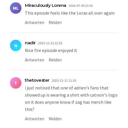
Miraculously Lorena
2026-07-05 23:52
ML
This episode feels like the Lorax all over again
Antworten
Melden
nadir
2025-12-22 22:52
N
Nice fire episode enjoyed it
Antworten
Melden
thetovester
2025-12-11 11:10
T
i just noticed that one of adrien's fans that
showed up is wearing a shirt with catnoir's logo
on it does anyone know if zag has merch like
this?
Antworten
Melden