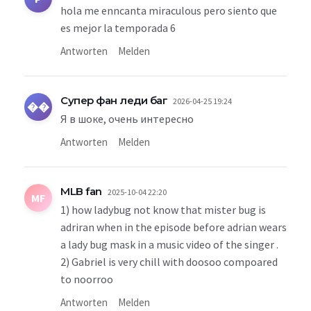
hola me enncanta miraculous pero siento que
es mejor la temporada 6
Antworten
Melden
Супер фан леди баг
2026-04-25 19:24
��
Я в шоке, очень интересно
Antworten
Melden
MLB fan
2025-10-04 22:20
MF
1) how ladybug not know that mister bug is
adriran when in the episode before adrian wears
a lady bug mask in a music video of the singer .
2) Gabriel is very chill with doosoo compoared
to noorroo
Antworten
Melden