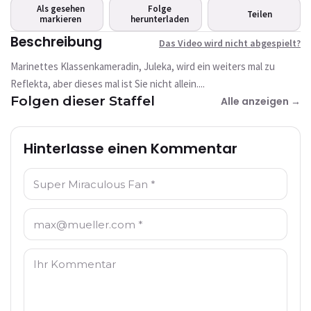
abgespielt?
Als gesehen
Folge
Teilen
markieren
Dieses Video ist derzeit nicht verfügbar
herunterladen
Beschreibung
Das Video wird nicht abgespielt?
Erneut versuchen
Marinettes Klassenkameradin, Juleka, wird ein weiters mal zu
Reflekta, aber dieses mal ist Sie nicht allein....
Folgen dieser Staffel
Alle anzeigen →
Hinterlasse einen Kommentar
Name: *
E-Mail: *
Kommentar: *