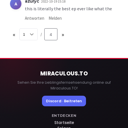
azuryc
2022-10-19 15:18
A
this is literally the best ep ever like what the
Antworten
Melden
«
4
»
/
MIRACULOUS
.TO
Sehen Sie Ihre Lieblingsfernsehsendung online auf
Miraculous.TO!
Discord · Beitreten
ENTDECKEN
Startseite