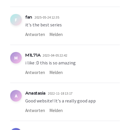
fan
2025-05-24 12:35
F
it's the best series
Antworten
Melden
M1L71A
2023-04-05 22:42
M
i like :D this is so amazing
Antworten
Melden
Anastasia
2022-11-18 13:17
A
Good website! It's a really good app
Antworten
Melden