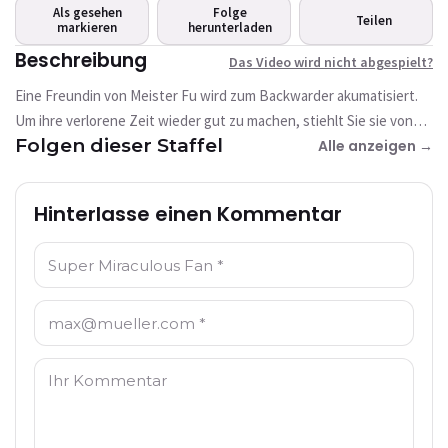
abgespielt?
Als gesehen
Folge
Teilen
markieren
Dieses Video ist derzeit nicht verfügbar
herunterladen
Beschreibung
Das Video wird nicht abgespielt?
Erneut versuchen
Eine Freundin von Meister Fu wird zum Backwarder akumatisiert.
Um ihre verlorene Zeit wieder gut zu machen, stiehlt Sie sie von
Folgen dieser Staffel
anderen!
Alle anzeigen →
Hinterlasse einen Kommentar
Name: *
E-Mail: *
Kommentar: *