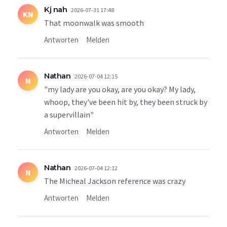
Kj nah
2026-07-31 17:48
KN
That moonwalk was smooth
Antworten
Melden
Nathan
2026-07-04 12:15
N
"my lady are you okay, are you okay? My lady,
whoop, they've been hit by, they been struck by
a supervillain"
Antworten
Melden
Nathan
2026-07-04 12:12
N
The Micheal Jackson reference was crazy
Antworten
Melden