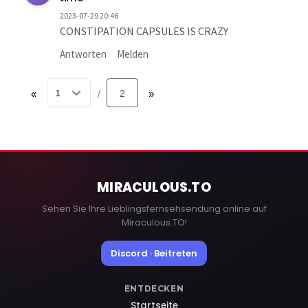
2023-07-29 20:46
CONSTIPATION CAPSULES IS CRAZY
Antworten
Melden
«
2
»
/
MIRACULOUS
.TO
Sehen Sie Ihre Lieblingsfernsehsendung online auf
Miraculous.TO!
Discord · Beitreten
ENTDECKEN
Startseite