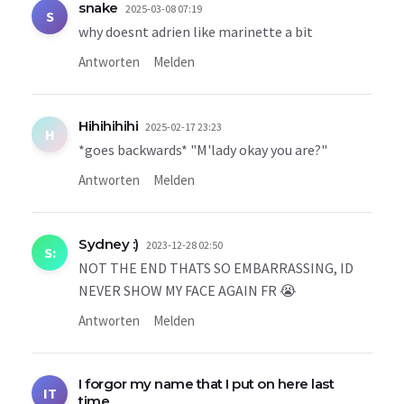
snake
2025-03-08 07:19
S
why doesnt adrien like marinette a bit
Antworten
Melden
Hihihihihi
2025-02-17 23:23
H
*goes backwards* "M'lady okay you are?"
Antworten
Melden
Sydney :)
2023-12-28 02:50
S:
NOT THE END THATS SO EMBARRASSING, ID
NEVER SHOW MY FACE AGAIN FR 😭
Antworten
Melden
I forgor my name that I put on here last
IT
time