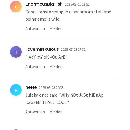
EnormousBigFish
2025-07-15 12:52
E
Gabe transforming in a bathroom stall and
being emo is wild
Antworten
Melden
ilovemiraculous
2025-07-13 17:31
I
"lAdY mY oK yOu ArE"
Antworten
Melden
heHe
2025-03-23 20:33
H
Juleka once said "WHy nOt JuSt KiDnAp
KaGaMi. ThAt'S cOoL."
Antworten
Melden