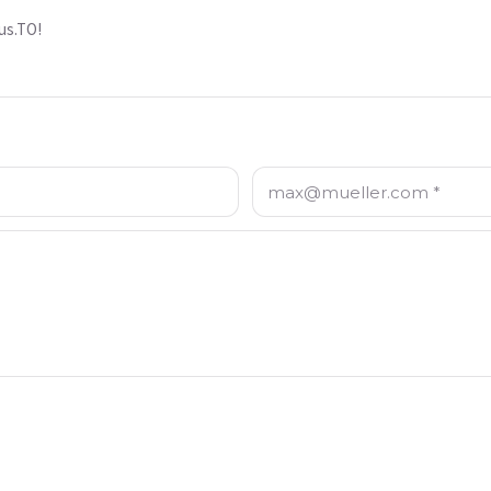
us.TO!
E-Mail: *