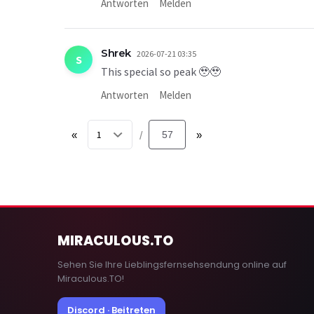
Antworten
Melden
Shrek
2026-07-21 03:35
S
This special so peak 🥹🥹
Antworten
Melden
«
57
»
/
MIRACULOUS
.TO
Sehen Sie Ihre Lieblingsfernsehsendung online auf
Miraculous.TO!
Discord · Beitreten