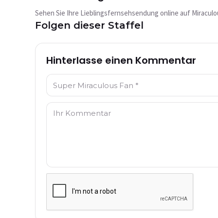
abgespielt?
Sehen Sie Ihre Lieblingsfernsehsendung online auf Miraculo
Dieses Video ist derzeit nicht verfügbar
Folgen dieser Staffel
Erneut versuchen
Hinterlasse einen Kommentar
Name: *
Kommentar: *