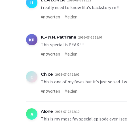
2026-07-31 15:22
LL
i really need to know lila's backstory rn !!
Antworten
Melden
K.P.N.N. Pathirana
2026-07-25 11:07
KP
This special is PEAK !!!
Antworten
Melden
Chloe
2026-07-24 18:02
C
This is one of my faves but it’s just so sad. 
Antworten
Melden
Alone
2026-07-22 12:10
A
This is my most fav special episode ever i se