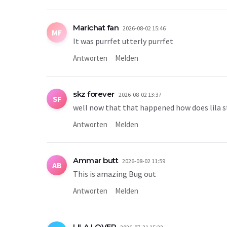
Marichat fan
2026-08-02 15:46
MF
It was purrfet utterly purrfet
Antworten
Melden
skz forever
2026-08-02 13:37
SF
well now that that happened how does lila st
Antworten
Melden
Ammar butt
2026-08-02 11:59
AB
This is amazing Bug out
Antworten
Melden
LILA LOVER