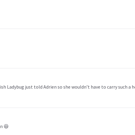
I wish Ladybug just told Adrien so she wouldn’t have to carry such a
en 😆