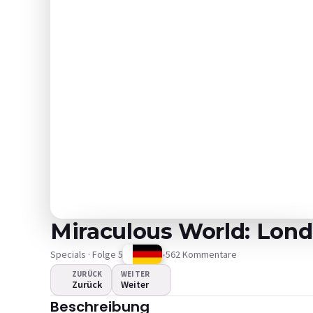
Miraculous World: Lond
Specials · Folge 5
•
562 Kommentare
ZURÜCK
WEITER
Zurück
Weiter
Das Video wird nicht
Beschreibung