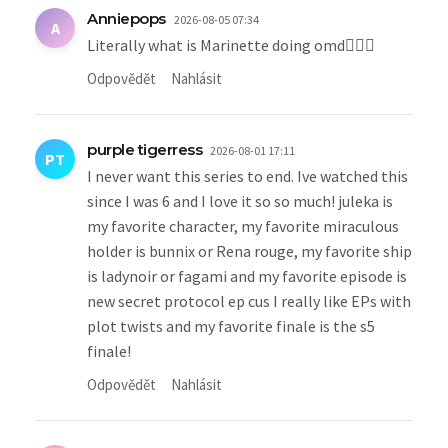
Anniepops
2026-08-05 07:34
A
Literally what is Marinette doing omd🤦🏾‍♀️
Odpovědět
Nahlásit
purple tigerress
2026-08-01 17:11
PT
I never want this series to end. Ive watched this
since I was 6 and I love it so so much! juleka is
my favorite character, my favorite miraculous
holder is bunnix or Rena rouge, my favorite ship
is ladynoir or fagami and my favorite episode is
new secret protocol ep cus I really like EPs with
plot twists and my favorite finale is the s5
finale!
Odpovědět
Nahlásit