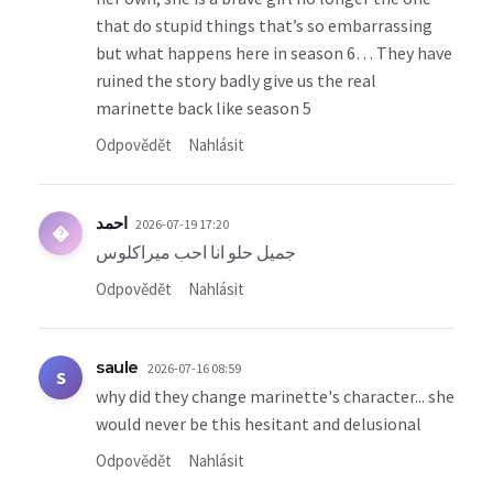
that do stupid things that’s so embarrassing
but what happens here in season 6… They have
ruined the story badly give us the real
marinette back like season 5
Odpovědět
Nahlásit
احمد
2026-07-19 17:20
�
جميل حلو انا احب ميراكلوس
Odpovědět
Nahlásit
saule
2026-07-16 08:59
S
why did they change marinette's character... she
would never be this hesitant and delusional
Odpovědět
Nahlásit