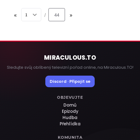
«
44
»
/
MIRACULOUS
.TO
Sledujte svůj oblíbený televizní pořad online, na Miraculous.TO!
Discord · Připojit se
OBJEVUJTE
Domů
Epizody
Hudba
Přehlídka
KOMUNITA