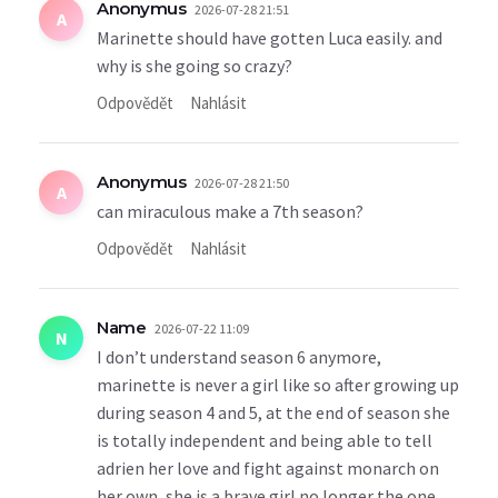
Anonymus
2026-07-28 21:51
A
Marinette should have gotten Luca easily. and
why is she going so crazy?
Odpovědět
Nahlásit
Anonymus
2026-07-28 21:50
A
can miraculous make a 7th season?
Odpovědět
Nahlásit
Name
2026-07-22 11:09
N
I don’t understand season 6 anymore,
marinette is never a girl like so after growing up
during season 4 and 5, at the end of season she
is totally independent and being able to tell
adrien her love and fight against monarch on
her own, she is a brave girl no longer the one