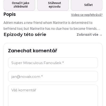
Toto video není aktuálně
Označit jako
Stáhnout
Sdílet
dostupné
zhlédnuté
epizodu
Popis
Video se nepřehrává?
Zkusit znovu
Adrien makes a new friend whom Marinette is determined to
befriend too; but Marinette has no clue how to become friends
Epizody této série
with someone who doesn't need to be helped.
Zobrazit vše →
Zanechat komentář
Jméno: *
E-mail: *
Komentář: *