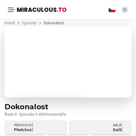
MIRACULOUS
.TO
Domů
Epizody
Dokonalost
Dokonalost
Řada 6 · Epizoda 3
•
439 Komentáře
PŘEDCHOZÍ
DALŠÍ
Video se nepřehrává?
Předchozí
Další