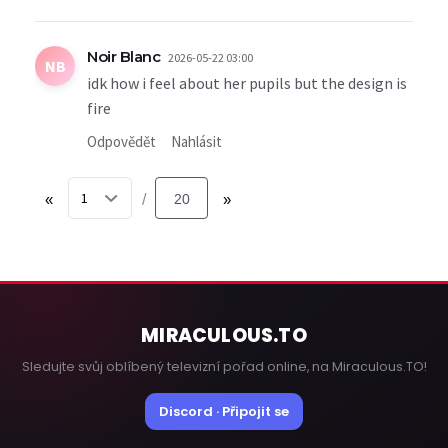
Noir Blanc
2026-05-22 03:00
NB
idk how i feel about her pupils but the design is
fire
Odpovědět
Nahlásit
«
20
»
/
MIRACULOUS
.TO
Sledujte svůj oblíbený televizní pořad online, na Miraculous.TO!
Discord · Připojit se