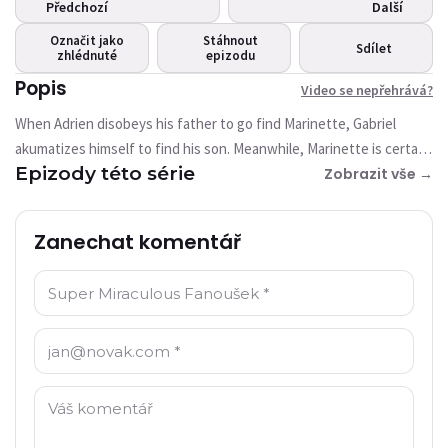
Toto video není aktuálně
Předchozí
Další
dostupné
Označit jako
Stáhnout
Sdílet
zhlédnuté
epizodu
Zkusit znovu
Popis
Video se nepřehrává?
When Adrien disobeys his father to go find Marinette, Gabriel
akumatizes himself to find his son. Meanwhile, Marinette is certain
Epizody této série
that Adrien is looking for her. Thinking she's joining the boy she
Zobrazit vše →
loves, she will discover a secret nothing could have prepared her
for.
Zanechat komentář
Jméno: *
E-mail: *
Komentář: *