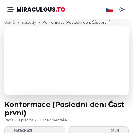
MIRACULOUS
.TO
Domů
Epizody
Konformace (Poslední den: Část první)
Konformace (Poslední den: Část
první)
Řada 5 · Epizoda 25
•
192 Komentáře
Video se nepřehrává?
PŘEDCHOZÍ
DALŠÍ