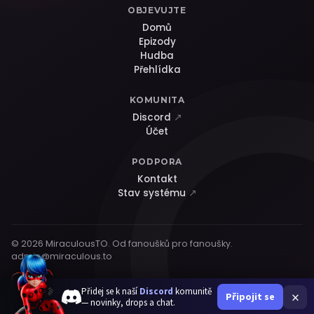
OBJEVUJTE
Domů
Epizody
Hudba
Přehlídka
KOMUNITA
Discord
↗
Účet
PODPORA
Kontakt
Stav systému
↗
© 2026 MiraculousTO. Od fanoušků pro fanoušky.
admin@miraculous.to
Přidej se k naší
Discord
komunitě
×
Připojit se
— novinky, drops a chat.