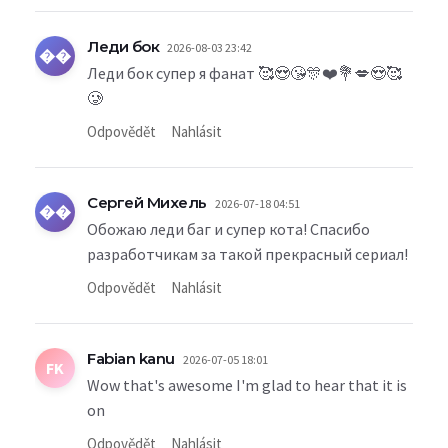
Леди бок
2026-08-03 23:42
��
Леди бок супер я фанат 🥰😍😘🎊❤️💐💋😍🥰
🥲
Odpovědět
Nahlásit
Сергей Михель
2026-07-18 04:51
��
Обожаю леди баг и супер кота! Спасибо
разработчикам за такой прекрасный сериал!
Odpovědět
Nahlásit
Fabian kanu
2026-07-05 18:01
FK
Wow that's awesome I'm glad to hear that it is
on
Odpovědět
Nahlásit