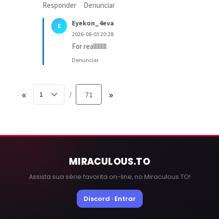
Responder
Denunciar
Eyekon_4eva
E
2026-08-03 20:28
For realllllllll
Denunciar
«
71
»
/
MIRACULOUS
.TO
Assista sua série favorita on-line, no Miraculous.TO!
Discord · Entrar