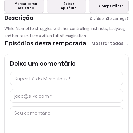
carrega?
Marcar como
Baixar
Compartilhar
assistido
Este vídeo não está
episódio
disponível
Descrição
O vídeo não carrega?
While Marinette struggles with her controlling instincts, Ladybug
Tentar novamente
and her team face a villain full of imagination.
Episódios desta temporada
Mostrar todos →
Deixe um comentário
Nome: *
E-mail: *
Comentário: *