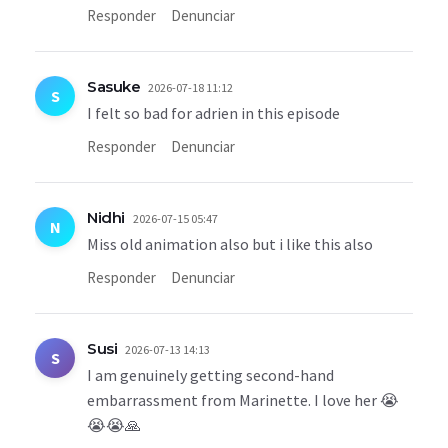
Responder
Denunciar
Sasuke
2026-07-18 11:12
S
I felt so bad for adrien in this episode
Responder
Denunciar
Nidhi
2026-07-15 05:47
N
Miss old animation also but i like this also
Responder
Denunciar
Susi
2026-07-13 14:13
S
I am genuinely getting second-hand
embarrassment from Marinette. I love her 😭
😭😭🙏