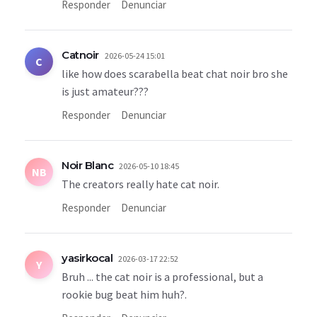
Responder
Denunciar
Catnoir
2026-05-24 15:01
C
like how does scarabella beat chat noir bro she
is just amateur???
Responder
Denunciar
Noir Blanc
2026-05-10 18:45
NB
The creators really hate cat noir.
Responder
Denunciar
yasirkocal
2026-03-17 22:52
Y
Bruh ... the cat noir is a professional, but a
rookie bug beat him huh?.