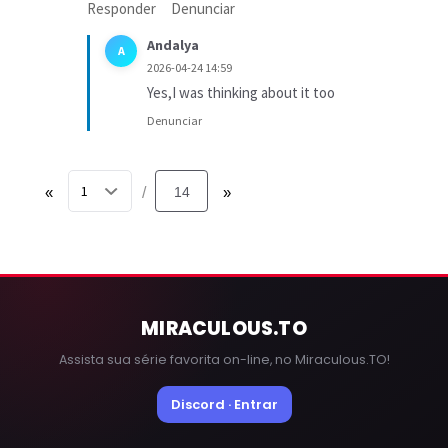
Responder
Denunciar
Andalya
A
2026-04-24 14:59
Yes,I was thinking about it too
Denunciar
«
14
»
/
MIRACULOUS
.TO
Assista sua série favorita on-line, no Miraculous.TO!
Discord · Entrar