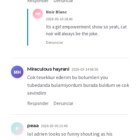
Responder
Denunciar
Noir Blanc
NB
2026-05-10 18:46
Its a girl empowerment show so yeah, cat
noir will always be the joke.
Denunciar
Miraculous hayrani
2026-03-14 06:50
MH
Cok tesekkur ederim bu bolumleri you
tubedanda bulamiyordum burada buldum ve cok
sevindim
Responder
Denunciar
peaa
2026-03-05 13:49
P
lol adrien looks so funny shouting as his