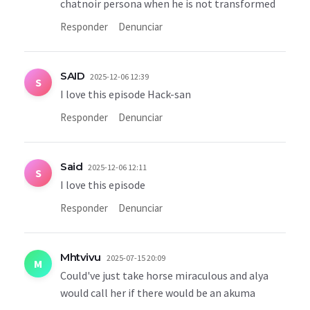
chatnoir persona when he is not transformed
Responder
Denunciar
SAID
2025-12-06 12:39
S
I love this episode Hack-san
Responder
Denunciar
Said
2025-12-06 12:11
S
I love this episode
Responder
Denunciar
Mhtvivu
2025-07-15 20:09
M
Could've just take horse miraculous and alya
would call her if there would be an akuma