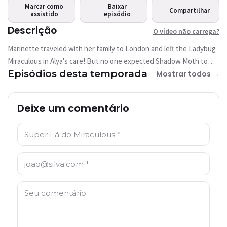
carrega?
Marcar como
Baixar
Compartilhar
assistido
Este vídeo não está
episódio
disponível
Descrição
O vídeo não carrega?
Marinette traveled with her family to London and left the Ladybug
Tentar novamente
Miraculous in Alya's care! But no one expected Shadow Moth to
Episódios desta temporada
unleash a monster in Paris that works like a computer virus. With
Mostrar todos →
great power comes great responsabilities! Will Alya be able to help
the city and Marinette? Will she turn into Ladybug?
Deixe um comentário
Nome: *
E-mail: *
Comentário: *