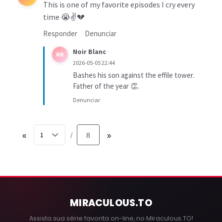
This is one of my favorite episodes I cry every
time 😭✌️💔
Responder
Denunciar
Noir Blanc
NB
2026-05-05 22:44
Bashes his son against the effile tower.
Father of the year 👏.
Denunciar
«
8
»
/
MIRACULOUS
.TO
Assista sua série favorita on-line, no Miraculous.TO!