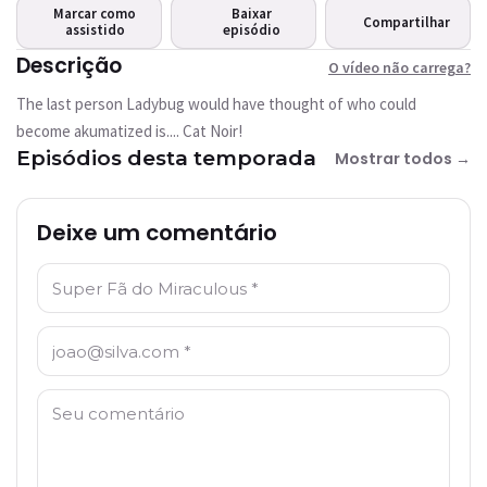
carrega?
Marcar como
Baixar
Compartilhar
assistido
Este vídeo não está
episódio
disponível
Descrição
O vídeo não carrega?
The last person Ladybug would have thought of who could
Tentar novamente
become akumatized is.... Cat Noir!
Episódios desta temporada
Mostrar todos →
Deixe um comentário
Nome: *
E-mail: *
Comentário: *