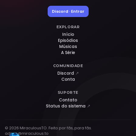
Discord · Entrar
EXPLORAR
Início
Episódios
Músicas
A Série
COMUNIDADE
Discord
↗
Conta
SUPORTE
Contato
Status do sistema
↗
© 2026 MiraculousTO. Feito por fãs, para fãs.
admin@miraculous.to