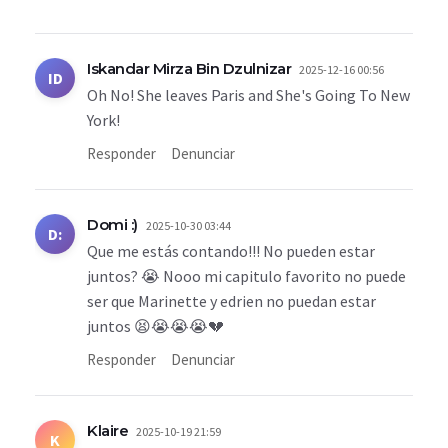
Iskandar Mirza Bin Dzulnizar
2025-12-16 00:56
ID
Oh No! She leaves Paris and She's Going To New
York!
Responder
Denunciar
Domi :)
2025-10-30 03:44
D:
Que me estás contando!!! No pueden estar
juntos? 😭 Nooo mi capitulo favorito no puede
ser que Marinette y edrien no puedan estar
juntos 😫😭😭😭💔
Responder
Denunciar
Klaire
2025-10-19 21:59
K