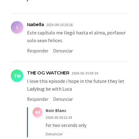
Isabella
2026-04-10 20:16
I
Este capítulo me llegó hasta el alma, porfavor
solo sean felices.
Responder
Denunciar
THE OG WATCHER
2026-02-25 03:10
TW
I love this episode i hope in the future they let
Ladybug be with Luca
Responder
Denunciar
Noir Blanc
NB
2026-05-05 22:39
for two seconds only
Denunciar