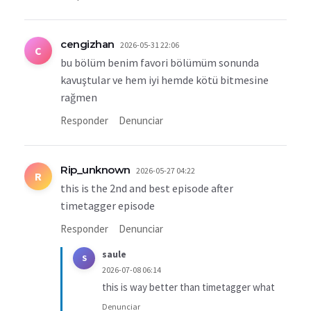
cengizhan
2026-05-31 22:06
C
bu bölüm benim favori bölümüm sonunda
kavuştular ve hem iyi hemde kötü bitmesine
rağmen
Responder
Denunciar
Rip_unknown
2026-05-27 04:22
R
this is the 2nd and best episode after
timetagger episode
Responder
Denunciar
saule
S
2026-07-08 06:14
this is way better than timetagger what
Denunciar