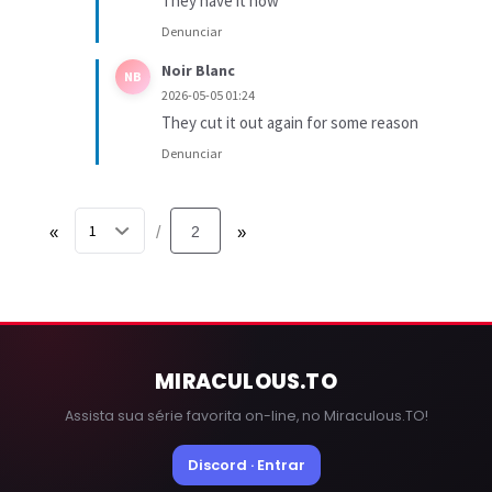
They have it now
Denunciar
Noir Blanc
NB
2026-05-05 01:24
They cut it out again for some reason
Denunciar
«
2
»
/
MIRACULOUS
.TO
Assista sua série favorita on-line, no Miraculous.TO!
Discord · Entrar