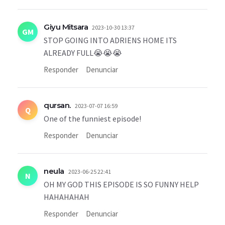
Giyu Mitsara
2023-10-30 13:37
GM
STOP GOING INTO ADRIENS HOME ITS
ALREADY FULL😭😭😭
Responder
Denunciar
qursan.
2023-07-07 16:59
Q
One of the funniest episode!
Responder
Denunciar
neula
2023-06-25 22:41
N
OH MY GOD THIS EPISODE IS SO FUNNY HELP
HAHAHAHAH
Responder
Denunciar