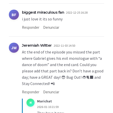
biggest miraculous fan
2022-12-25 16:28
BF
i just love it its so funny
Responder
Denunciar
Jeremiah Witter
2022-11-03 14:50
JW
At the end of the episode you missed the part
where Gabriel gives his evil monologue with “a
dance of doom” and the end card. Could you
please add that part back in? Don’t have a good
day; have a GREAT day! 😎 Bug Out! 🐞🐈‍⬛ and
Stay Connected! 📲
Responder
Denunciar
Marichat
M
2026-01-10 21:59