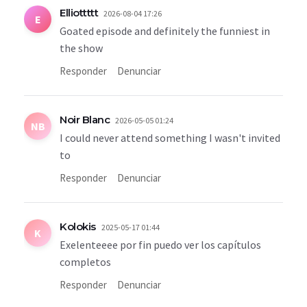
Elliottttt
2026-08-04 17:26
E
Goated episode and definitely the funniest in
the show
Responder
Denunciar
Noir Blanc
2026-05-05 01:24
NB
I could never attend something I wasn't invited
to
Responder
Denunciar
Kolokis
2025-05-17 01:44
K
Exelenteeee por fin puedo ver los capítulos
completos
Responder
Denunciar