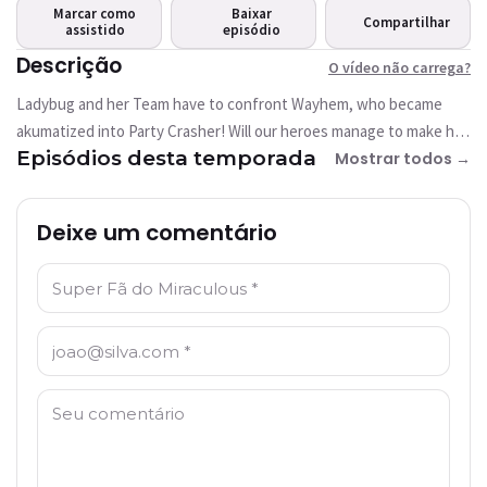
carrega?
Marcar como
Baixar
Compartilhar
assistido
Este vídeo não está
episódio
disponível
Descrição
O vídeo não carrega?
Ladybug and her Team have to confront Wayhem, who became
Tentar novamente
akumatized into Party Crasher! Will our heroes manage to make him
Episódios desta temporada
smile?
Mostrar todos →
Deixe um comentário
Nome: *
E-mail: *
Comentário: *