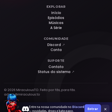
EXPLORAR
Início
Episódios
Músicas
A Série
COMUNIDADE
Discord
↗
Conta
SUPORTE
Contato
Status do sistema
↗
© 2026 MiraculousTO. Feito por fãs, para fãs.
admin@miraculous.to
Entre na nossa comunidade no
Discord
×
Entrar
— novidades, drops e bate-papo.