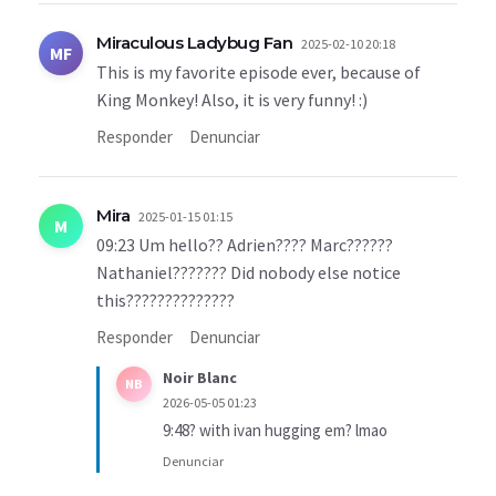
Miraculous Ladybug Fan
2025-02-10 20:18
MF
This is my favorite episode ever, because of
King Monkey! Also, it is very funny! :)
Responder
Denunciar
Mira
2025-01-15 01:15
M
09:23 Um hello?? Adrien???? Marc??????
Nathaniel??????? Did nobody else notice
this??????????????
Responder
Denunciar
Noir Blanc
NB
2026-05-05 01:23
9:48? with ivan hugging em? lmao
Denunciar