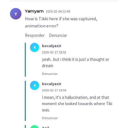
Yamyam
2026-02-04 22:49
Y
How is Tikki here if she was captured,
animation error?
Responder
Denunciar
kocalyasir
K
2026-02-17 18:52
yeah.. but ı think it is just a thought or
dream
Denunciar
kocalyasir
K
2026-02-17 19:04
I mean, it's a hallucination, and at that
moment she looked towards where Tiki
was.
Denunciar