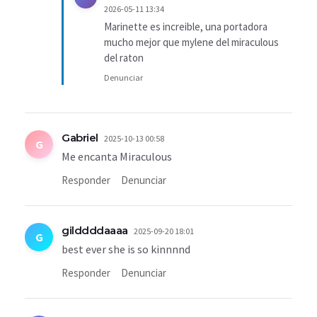
2026-05-11 13:34
Marinette es increible, una portadora
mucho mejor que mylene del miraculous
del raton
Denunciar
Gabriel
2025-10-13 00:58
G
Me encanta Miraculous
Responder
Denunciar
gilddddaaaa
2025-09-20 18:01
G
best ever she is so kinnnnd
Responder
Denunciar