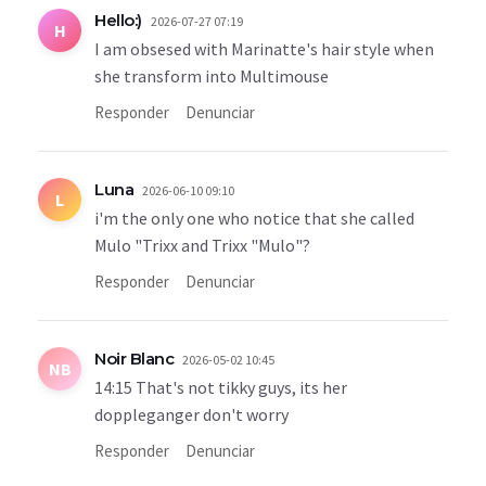
Hello:)
2026-07-27 07:19
H
I am obsesed with Marinatte's hair style when
she transform into Multimouse
Responder
Denunciar
Luna
2026-06-10 09:10
L
i'm the only one who notice that she called
Mulo "Trixx and Trixx "Mulo"?
Responder
Denunciar
Noir Blanc
2026-05-02 10:45
NB
14:15 That's not tikky guys, its her
doppleganger don't worry
Responder
Denunciar