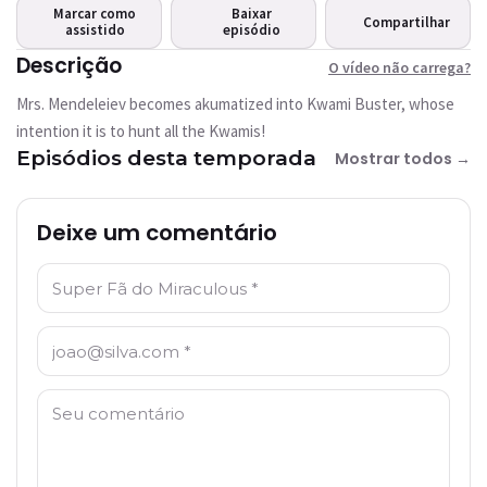
carrega?
Marcar como
Baixar
Compartilhar
assistido
Este vídeo não está
episódio
disponível
Descrição
O vídeo não carrega?
Mrs. Mendeleiev becomes akumatized into Kwami Buster, whose
Tentar novamente
intention it is to hunt all the Kwamis!
Episódios desta temporada
Mostrar todos →
Deixe um comentário
Nome: *
E-mail: *
Comentário: *