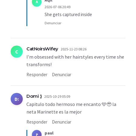
Aqil
A
2026-07-06 20:49
She gets captured inside
Denunciar
CatNoirsWifey
2025-11-23 08:26
C
I'm obsessed with her hairstyles every time she
transforms!
Responder
Denunciar
Domi :)
2025-10-29 05:09
D:
Capitulo todo hermoso me encanto 🩵🥹 la
neta Marinette es la mejor
Responder
Denunciar
paul
P