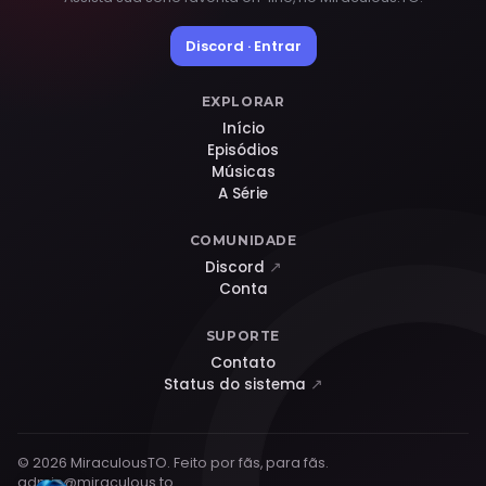
Discord · Entrar
EXPLORAR
Início
Episódios
Músicas
A Série
COMUNIDADE
Discord
↗
Conta
SUPORTE
Contato
Status do sistema
↗
© 2026 MiraculousTO. Feito por fãs, para fãs.
admin@miraculous.to