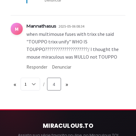
Denunciar
Mannathasus
2025-05-06 08:34
M
when multimouse fuses with trixx she said
"TOUPPO trixx unify" WHO IS
TOUPPO????????????????????/ I thought the
mouse miraculous was MULLO not TOUPPO
Responder
Denunciar
«
4
»
/
MIRACULOUS
.TO
Assista sua série favorita on-line, no Miraculous.TO!