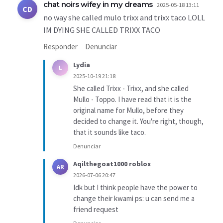
chat noirs wifey in my dreams
2025-05-18 13:11
CD
no way she called mulo trixx and trixx taco LOLL
IM DYING SHE CALLED TRIXX TACO
Responder
Denunciar
Lydia
L
2025-10-19 21:18
She called Trixx - Trixx, and she called
Mullo - Toppo. I have read that it is the
original name for Mullo, before they
decided to change it. You're right, though,
that it sounds like taco.
Denunciar
Aqilthegoat1000 roblox
AR
2026-07-06 20:47
Idk but I think people have the power to
change their kwami ps: u can send me a
friend request