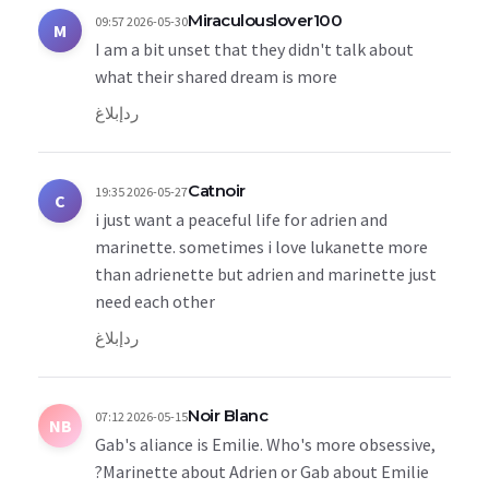
Miraculouslover100
2026-05-30 09:57
M
I am a bit unset that they didn't talk about
what their shared dream is more
رد
إبلاغ
Catnoir
2026-05-27 19:35
C
i just want a peaceful life for adrien and
marinette. sometimes i love lukanette more
than adrienette but adrien and marinette just
need each other
رد
إبلاغ
Noir Blanc
2026-05-15 07:12
NB
Gab's aliance is Emilie. Who's more obsessive,
Marinette about Adrien or Gab about Emilie?