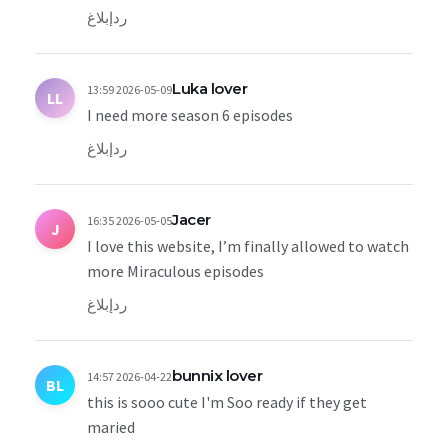
رد
إبلاغ
Luka lover
2026-05-09 13:59
LL
I need more season 6 episodes
رد
إبلاغ
Jacer
2026-05-05 16:35
J
I love this website, I’m finally allowed to watch
more Miraculous episodes
رد
إبلاغ
bunnix lover
2026-04-22 14:57
BL
this is sooo cute I'm Soo ready if they get
maried