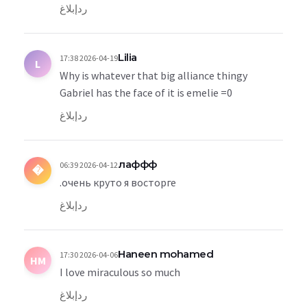
رد
إبلاغ
Lilia
2026-04-19 17:38
L
Why is whatever that big alliance thingy
Gabriel has the face of it is emelie =0
رد
إبلاغ
лаффф
2026-04-12 06:39
�
очень круто я восторге.
رد
إبلاغ
Haneen mohamed
2026-04-06 17:30
HM
I love miraculous so much
رد
إبلاغ