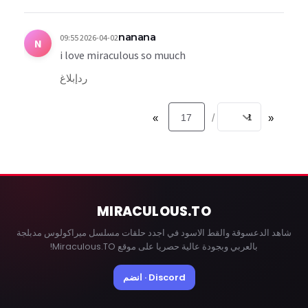
nanana
2026-04-02 09:55
N
i love miraculous so muuch
رد
إبلاغ
»
17
«
/
MIRACULOUS
.TO
شاهد الدعسوقة والقط الاسود في اجدد حلقات مسلسل ميراكولوس مدبلجة
بالعربي وبجودة عالية حصريا على موقع Miraculous.TO!
Discord · انضم