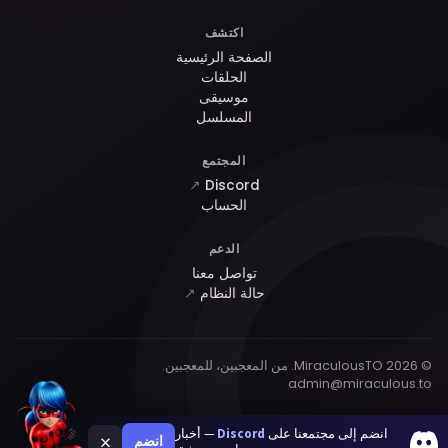
اكتشف
الصفحة الرئيسية
الحلقات
موسيقى
المسلسل
المجتمع
↗
Discord
الحساب
الدعم
تواصل معنا
حالة النظام
↗
© 2026 MiraculousTO. من المعجبين، للمعجبين.
admin@miraculous.to
انضم إلى مجتمعنا على
Discord
— أخبار
×
انضم