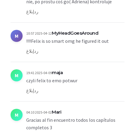
nie, po prostu coś go( Adriena) kontroluje
رد
إبلاغ
MyHeadGoesAround
2025-04-12 10:57
M
Felix is so smart omg he figured it out!!!!
رد
إبلاغ
maja
2025-04-09 19:41
M
czyli felix to emo potwur
رد
إبلاغ
Mari
2025-04-02 04:10
M
Gracias al fin encuentro todos los capítulos
completos 3