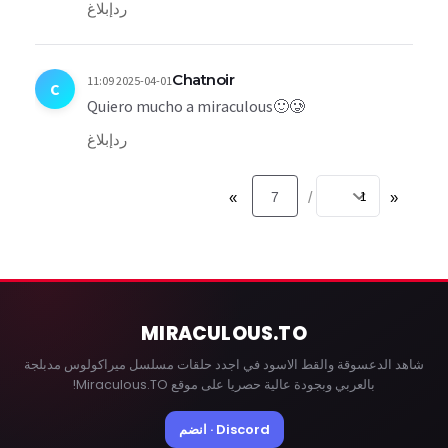
رد
إبلاغ
Chatnoir
2025-04-01 11:09
C
Quiero mucho a miraculous🙂🥲
رد
إبلاغ
»
7
«
/
MIRACULOUS
.TO
شاهد الدعسوقة والقط الاسود في اجدد حلقات مسلسل ميراكولوس مدبلجة
بالعربي وبجودة عالية حصريا على موقع Miraculous.TO!
Discord · انضم