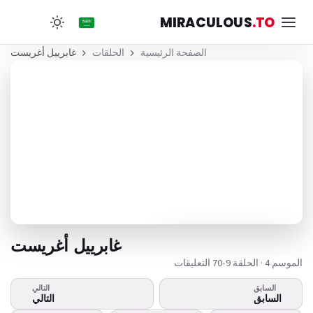
MIRACULOUS
.TO
الصفحة الرئيسية
الحلقات
غابرييل أغريست
غابرييل أغريست
الموسم 4 · الحلقة 9
•
70 التعليقات
السابق
التالي
هذا الفيديو لا يعمل؟
السابق
التالي