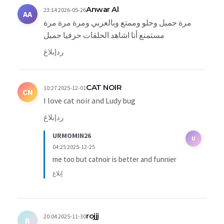
Anwar Al
2026-05-26 23:14
AA
‏مرة جميل وحلو وممتع وبالعربي ومرة مرة مرة
مستمتع أنا اشاهد الحلقات حرفيا جميل
رد
إبلاغ
CAT NOIR
2025-12-01 10:27
CN
I love cat noir and Ludy bug
رد
إبلاغ
URMOMIN26
U
2025-12-25 04:25
me too but catnoir is better and funnier
إبلاغ
rojjj
2025-11-30 20:04
R