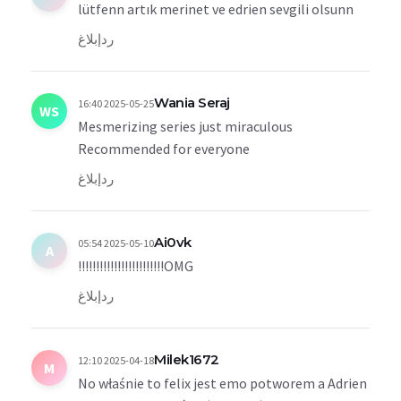
lütfenn artık merinet ve edrien sevgili olsunn
رد
إبلاغ
Wania Seraj
2025-05-25 16:40
WS
Mesmerizing series just miraculous
Recommended for everyone
رد
إبلاغ
Ai0vk
2025-05-10 05:54
A
OMG!!!!!!!!!!!!!!!!!!!!!!!!
رد
إبلاغ
Milek1672
2025-04-18 12:10
M
No właśnie to felix jest emo potworem a Adrien