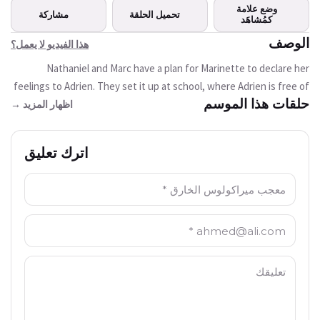
هذا الفيديو غير متوفر
وضع علامة
تحميل الحلقة
مشاركة
حاليا
كمُشاهَد
الوصف
هذا الفيديو لا يعمل؟
حاول مرة أخرى
Nathaniel and Marc have a plan for Marinette to declare her
feelings to Adrien. They set it up at school, where Adrien is free of
حلقات هذا الموسم
his father's control. But Chloé films their meeting and threatens to
اظهار المزيد →
reveal everything to Gabriel, who would forbid Adrien to go back to
school. Chloe will spend the evening at Gabriel's, where Marinette
اترك تعليق
cannot enter. But Nath and Marc's imagination is limitless, and
Marinette, disguised as a waitress, sneaks into the Agreste home...
الاسم: *
where a supervillain is also crashing the party. Will Ladybug save
the soirée?
البريد الالكتروني: *
التعليق