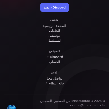
Discord · انضم
اكتشف
الصفحة الرئيسية
الحلقات
موسيقى
المسلسل
المجتمع
↗
Discord
الحساب
الدعم
تواصل معنا
حالة النظام
↗
© 2026 MiraculousTO. من المعجبين، للمعجبين.
admin@miraculous.to