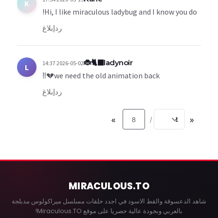
K
Hi, I like miraculous ladybug and I know you do!
رد
إبلاغ
ladynoir🐈‍⬛🐞
2026-05-02 14:37
L
we need the old animation back💔‼️
رد
إبلاغ
»
8
«
/
MIRACULOUS
.TO
شاهد الدعسوقة والقط الاسود في اجدد حلقات مسلسل ميراكولوس مدبلجة
بالعربي وبجودة عالية حصريا على موقع Miraculous.TO!