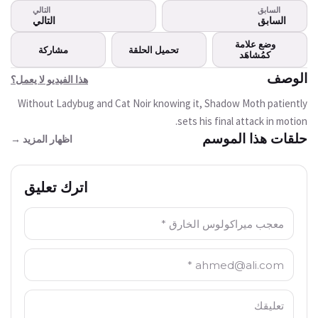
هذا الفيديو لا يعمل؟
السابق
التالي
هذا الفيديو غير متوفر
السابق
التالي
حاليا
وضع علامة
تحميل الحلقة
مشاركة
كمُشاهَد
حاول مرة أخرى
الوصف
هذا الفيديو لا يعمل؟
Without Ladybug and Cat Noir knowing it, Shadow Moth patiently
sets his final attack in motion.
حلقات هذا الموسم
اظهار المزيد →
اترك تعليق
الاسم: *
البريد الالكتروني: *
التعليق