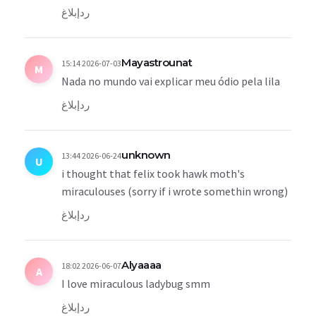
رد
إبلاغ
Mayastrounat
2026-07-03 15:14
M
Nada no mundo vai explicar meu ódio pela lila
رد
إبلاغ
unknown
2026-06-24 13:44
U
i thought that felix took hawk moth's
miraculouses (sorry if i wrote somethin wrong)
رد
إبلاغ
Alyaaaa
2026-06-07 18:02
A
I love miraculous ladybug smm
رد
إبلاغ