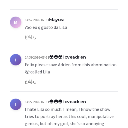
Mayura
2026-07-31 14:52
M
So eu q gosto da LiLa?
رد
إبلاغ
iloveadrien😳😳😳
2026-07-31 14:39
I
Felix please save Adrien from this abomination
called Lila 🥺
رد
إبلاغ
iloveadrien😳😳😳
2026-07-31 14:27
I
I hate Lila so much. I mean, I know the show
tries to portray her as this cool, manipulative
genius, but oh my god, she's so annoying