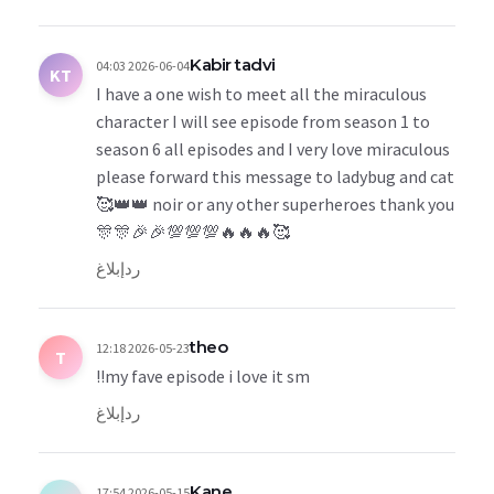
Kabir tadvi
2026-06-04 04:03
KT
I have a one wish to meet all the miraculous
character I will see episode from season 1 to
season 6 all episodes and I very love miraculous
please forward this message to ladybug and cat
noir or any other superheroes thank you 👑👑🥰
🥰🔥🔥🔥💯💯💯🎉🎉🎊🎊
رد
إبلاغ
theo
2026-05-23 12:18
T
my fave episode i love it sm!!
رد
إبلاغ
Kane
2026-05-15 17:54