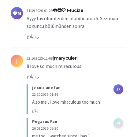
Mucize 🤍😍👅
2026-01-29 11:39
M�
Ayyy fav ölümlerden olabilir ama 5. Sezonun
sonuncu bölümünden sonra
رد
إبلاغ
|maryculer|
2025-11-08 22:16
|
i love so much miraculous!
رد
إبلاغ
je suis une fan
JF
2026-01-26 22:10
Also me , i love miraculous too much
إبلاغ
Pegasus Fan
PF
2026-06-30 20:03
me too. I watched since I has 1