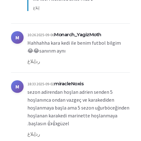
إبلاغ
Monarch_YagizMoth
2025-09-06 10:26
M
Hahhahha kara kedi ile benim futbol bilgim
sanırım aynı😂😂
رد
إبلاغ
miracleNoxis
2025-09-02 18:33
M
5 sezon adirendan hoşlan adrien senden
hoşlanınca ondan vazgeç ve karakediden
hoşlanmaya başla ama 5 sezon uğurböceğinden
hoşlanan karakedi marinette hoşlanmaya
başlasın 👍👍güzel.
رد
إبلاغ