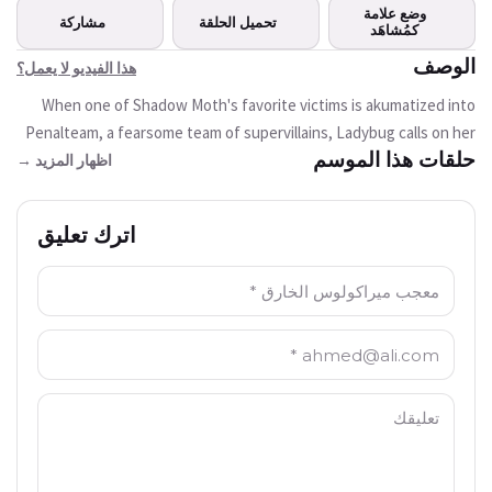
هذا الفيديو غير متوفر
وضع علامة
تحميل الحلقة
مشاركة
حاليا
كمُشاهَد
الوصف
هذا الفيديو لا يعمل؟
حاول مرة أخرى
When one of Shadow Moth's favorite victims is akumatized into
Penalteam, a fearsome team of supervillains, Ladybug calls on her
حلقات هذا الموسم
own superhero team in order to face her; may the best team win.
اظهار المزيد →
اترك تعليق
الاسم: *
البريد الالكتروني: *
التعليق