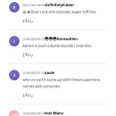
definitelyKaiser
2026-08-05 18:27
D
Blue Lock ahh episode, super tuff tho🔥🙏
رد
إبلاغ
iloveadrien😳😳😳
2026-07-31 13:46
I
Adrien is such a dumb blonde I love him
رد
إبلاغ
saule
2026-07-11 11:59
S
who on earth came up with these superhero
names and costumes
رد
إبلاغ
Noir Blanc
2026-05-12 16:04
NB