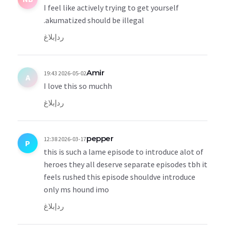
I feel like actively trying to get yourself
akumatized should be illegal.
رد
إبلاغ
Amir
2026-05-02 19:43
A
I love this so muchh
رد
إبلاغ
pepper
2026-03-17 12:38
P
this is such a lame episode to introduce alot of
heroes they all deserve separate episodes tbh it
feels rushed this episode shouldve introduce
only ms hound imo
رد
إبلاغ