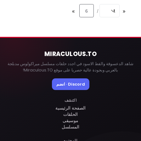
»
6
«
/
MIRACULOUS
.TO
شاهد الدعسوقة والقط الاسود في اجدد حلقات مسلسل ميراكولوس مدبلجة
بالعربي وبجودة عالية حصريا على موقع Miraculous.TO!
Discord · انضم
اكتشف
الصفحة الرئيسية
الحلقات
موسيقى
المسلسل
المجتمع