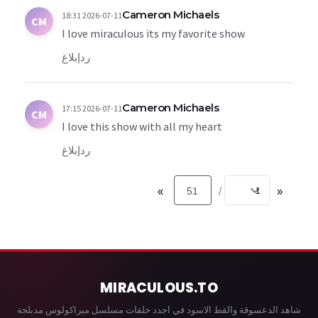
Cameron Michaels
2026-07-11 18:31
CM
I love miraculous its my favorite show
رد
إبلاغ
Cameron Michaels
2026-07-11 17:15
CM
I love this show with all my heart
رد
إبلاغ
»
51
«
/
MIRACULOUS
.TO
شاهد الدعسوقة والقط الاسود في اجدد حلقات مسلسل ميراكولوس مدبلجة