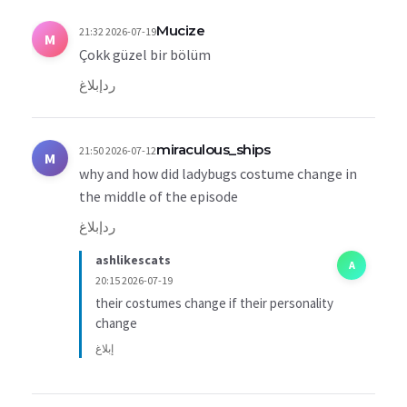
Mucize
2026-07-19 21:32
M
Çokk güzel bir bölüm
رد
إبلاغ
miraculous_ships
2026-07-12 21:50
M
why and how did ladybugs costume change in
the middle of the episode
رد
إبلاغ
ashlikescats
A
2026-07-19 20:15
their costumes change if their personality
change
إبلاغ