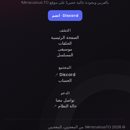
بالعربي وبجودة عالية حصريا على موقع Miraculous.TO!
Discord · انضم
اكتشف
الصفحة الرئيسية
الحلقات
موسيقى
المسلسل
المجتمع
↗
Discord
الحساب
الدعم
تواصل معنا
حالة النظام
↗
© 2026 MiraculousTO. من المعجبين، للمعجبين.