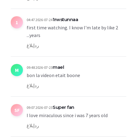
1rwstunnaa
2026-07-24 04:47
1
first time watching. I know I'm late by like 2
years...
رد
إبلاغ
mael
2026-07-23 09:48
M
bon la videon etait boone
رد
إبلاغ
Super fan
2026-07-23 09:07
SF
I love miraculous since i was 7 years old
رد
إبلاغ