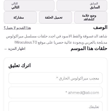
هذا الفيديو لا يعمل؟
السابق
التالي
هذا الفيديو غير متوفر
السابق
التالي
حاليا
وضع علامة
تحميل الحلقة
مشاركة
كمُشاهَد
حاول مرة أخرى
الوصف
هذا الفيديو لا يعمل؟
شاهد الدعسوقة والقط الاسود في اجدد حلقات مسلسل ميراكولوس
مدبلجة بالعربي وبجودة عالية حصريا على موقع Miraculous.TO!
حلقات هذا الموسم
اظهار المزيد →
اترك تعليق
الاسم: *
البريد الالكتروني: *
التعليق