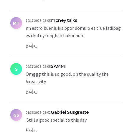
money talks
2026-08-05 19:17
MT
nn estro buenis kis bpor domuio es true ladibag
es ckutnyr englsih bakur hum
رد
إبلاغ
SAMMI
2026-08-05 09:37
S
Omggg this is so good, oh the quality the
creativity!
رد
إبلاغ
Gabriel Susgreste
2026-08-02 01:36
GS
Still a good special to this day.
رد
إبلاغ